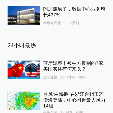
闪迪赚疯了，数据中心业务增
长437%
半导体产业纵横
2天前
24小时最热
蓝厅观察丨被中方反制的7家
美国实体有何来头？
全球速报
23小时前
40
评
台风“白海豚”在浙江台州玉环
沿海登陆，中心附近最大风力
14级
绿政公署
4小时前
43
评