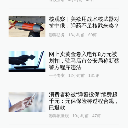
核观察｜美欲用战术核武器对
抗中俄，弹药不足核武来凑？
澎湃防务
13小时前
69
评
网上卖黄金卷入电诈8万元被
划扣，驻马店市公安局称新蔡
警方程序违法
一号专案
12小时前
131
评
消费者称被“弹窗投保”续费超
千元：元保保险称过程合规，
已退款
澎湃质量观
10小时前
47
评