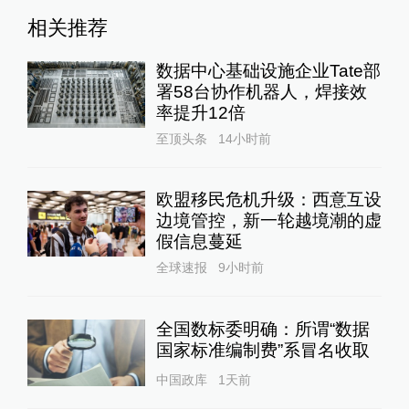
相关推荐
数据中心基础设施企业Tate部
署58台协作机器人，焊接效
率提升12倍
至顶头条
14小时前
欧盟移民危机升级：西意互设
边境管控，新一轮越境潮的虚
假信息蔓延
全球速报
9小时前
全国数标委明确：所谓“数据
国家标准编制费”系冒名收取
中国政库
1天前