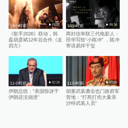
01:23
00:50
10小时前
10小时前
《歌手2026》联动，韩
两封信串联三代电影人：
磊胡彦斌12年后合作《走
田华写给“小陈冲” ，陈冲
四方》
寄语易烊千玺
02:20
01:09
11小时前
11小时前
伊朗总统：“美国惊讶于
胡塞武装袭击也门政府军
伊朗还没崩溃”
营地：“打死打伤大量亲
沙特武装人员”