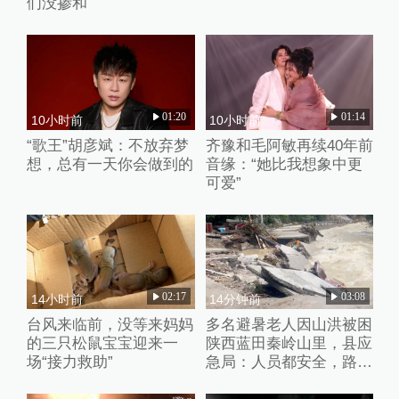
们没掺和
01:20
01:14
10小时前
10小时前
“歌王”胡彦斌：不放弃梦
齐豫和毛阿敏再续40年前
想，总有一天你会做到的
音缘：“她比我想象中更
可爱”
02:17
03:08
14小时前
14分钟前
台风来临前，没等来妈妈
多名避暑老人因山洪被困
的三只松鼠宝宝迎来一
陕西蓝田秦岭山里，县应
场“接力救助”
急局：人员都安全，路暂
时没通