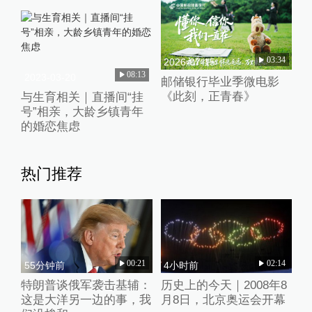
03:34
2026-07-15
08:13
2023-03-20
邮储银行毕业季微电影
《此刻，正青春》
与生育相关｜直播间“挂
号”相亲，大龄乡镇青年
的婚恋焦虑
热门推荐
00:21
02:14
55分钟前
4小时前
特朗普谈俄军袭击基辅：
历史上的今天｜2008年8
这是大洋另一边的事，我
月8日，北京奥运会开幕