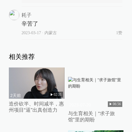
耗子
辛苦了
2023-03-17
∙ 内蒙古
1赞
相关推荐
02:31
2天前
造价砍半、时间减半，惠
06:56
2023-07-20
州项目“逼”出真创造力
与生育相关｜“求子旅
馆”里的期盼