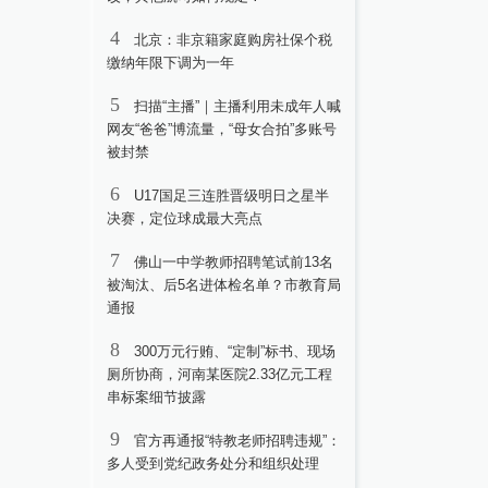
4
北京：非京籍家庭购房社保个税
缴纳年限下调为一年
5
扫描“主播”｜主播利用未成年人喊
网友“爸爸”博流量，“母女合拍”多账号
被封禁
6
U17国足三连胜晋级明日之星半
决赛，定位球成最大亮点
7
佛山一中学教师招聘笔试前13名
被淘汰、后5名进体检名单？市教育局
通报
8
300万元行贿、“定制”标书、现场
厕所协商，河南某医院2.33亿元工程
串标案细节披露
9
官方再通报“特教老师招聘违规”：
多人受到党纪政务处分和组织处理