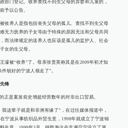
政部门登记。收养查找不到生父母的弃婴和儿童的，
前予以公告。
被收养人是指包括丧失父母的孤儿、查找不到生父母
难无力抚养的子女等由于特殊的原因无法和父母共同
，而法律规定的送养人也应该是孤儿的监护人、社会
子女的生父母。
濛被“收养”了。母亲张贵英称其是在2009年初才知
条件较好的宁波人领走了”。
先锋
应的正是案发前史增超经营数年的对非出口贸易。
，我这辈子就是和非洲有缘了”，在过往媒体报道中，
直在宁波从事纺织品外贸生意，1998年就成立了宁波锦
料生意。1999年3月，锦胜海达在非洲贝宁设立了第