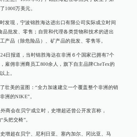
1000万美元。
时发现，宁波锦胜海达进出口有限公司实际成立时间
示为食品批发、零售；自营和代理各类货物和技术的进出
工产品（除危险品）、矿产品的批发、零售等。
0月24日报道，当时锦胜海达在非洲６个国家已拥有7个
雇佣非洲裔员工800余人，旗下自主品牌CheTex的
以上。
了壮美的蓝图：“全力加速建立一个覆盖整个非洲的销
洲的NIKE”。
首个境外商会在贝宁成立时，史增超还曾公开发言称，
的“头把交椅”。
来，史增超在贝宁、尼利日亚、塞内加尔、冈比亚、马