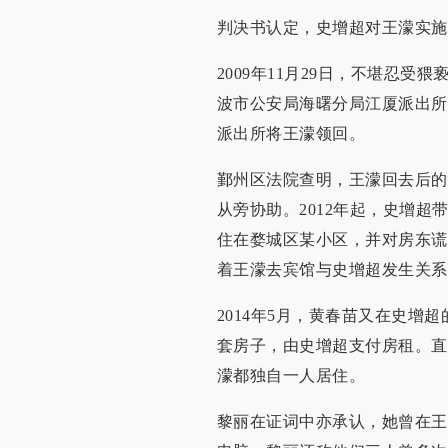
判决书认定，史增超对王濛实施
2009年11月29日，不堪忍
波市公安局海曙分局江厦派出所
派出所将王濛领回。
鄞州区
法院查明，王濛回去后的
从旁协助。2012年起，史增
住在婺城区某小区，并对房东谎
着王濛去宾馆与史增超发生关系
2014年5月，黄春苗又在史
套房子，由史增超支付房租。直
濛都独自一人居住。
黎丽在证词中亦承认，她曾在王