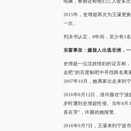
电脑，黎丽还称他们三人曾多次
2015年，史增超再次为王濛更
一次。
判决书认定，8年间，至少有3
东窗事发：嫌疑人出逃非洲，一
史增超一位沈姓情妇的证言称，
走吧”的百度帖吧中寻找两名离
2007年10月，她离家出走来到
2016年8月12日，借许颜在
岁时遭到史增超性侵。当年8月
直在哭”，许颜劝她报警。
2016年9月7日，王濛来到宁