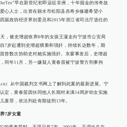
heTex”早在新世纪初即远征非洲，十年掘金的传奇故
爱心人士，出资在丽水市松阳县赤寿乡修建希望小
四届政协经济界别委员和2015年浙江省司法厅选任的
。当天，被史增超收养8年的女孩王濛走向宁波市公安局
自7岁起遭到史增超猥亵和强奸，持续长达数年，期
苗曾数次协助史对她实施强奸。东窗事发后，史增超
，同年11月，另一嫌疑人黄春苗被宁波警方刑事拘
aper.cn）从中国裁判文书网上了解到此案的最新进展。宁
认定，黄春苗因伙同他人长期对未满14周岁幼女实施
儿童罪，依法判处有期徒刑13年。
养7岁女童
”的黄春苗时，王濛只有7岁。2001年，王濛出生在