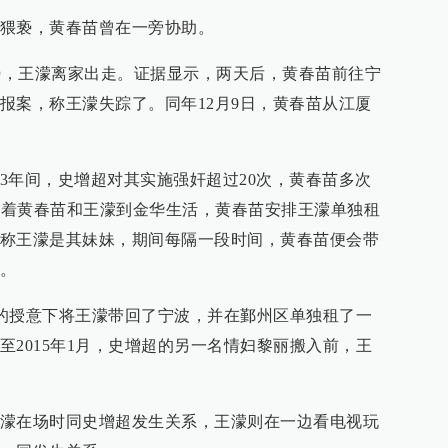
猥亵，黄春苗曾在一旁协助。
受猥亵，王濛离家出走。证据显示，两天后，黄春苗前往
宁
报案，称王濛失踪了。同年12月9日，黄春苗从江厦
3年间，史增超对其实施强奸超过20次，黄春苗多次
超带着黄春苗和王濛到金华生活，黄春苗安排王濛单独租
称王濛是其妹妹，期间每隔一段时间，黄春苗便会带
。
增超的授意下将王濛带回了宁波，并在鄞州区单独租了一
至2015年1月，史增超的另一名情妇黎丽搬入前，王
濛在场时同史增超发生关系，王濛则在一边看电视玩