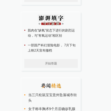
肌肉在“缺氧”状态下进行的剧烈运
动，与“有氧运动”相区别
一部国产科幻冒险电影， 7月下旬
上映2天宣布撤档
开始答题
当三只松鼠宝宝意外坠落城市街
头
女子称丰胸术9个月后确诊乳腺