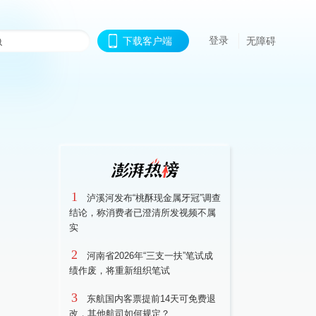
登录
下载客户端
无障碍
1
泸溪河发布“桃酥现金属牙冠”调查
结论，称消费者已澄清所发视频不属
实
2
河南省2026年“三支一扶”笔试成
绩作废，将重新组织笔试
3
东航国内客票提前14天可免费退
改，其他航司如何规定？