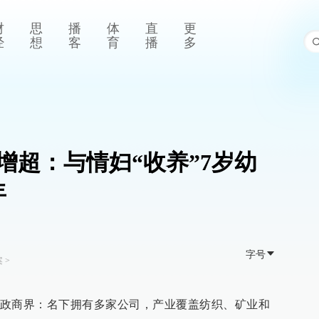
财
思
播
体
直
更
经
想
客
育
播
多
增超：与情妇“收养”7岁幼
年
字号
案
>
政商界：名下拥有多家公司，产业覆盖纺织、矿业和