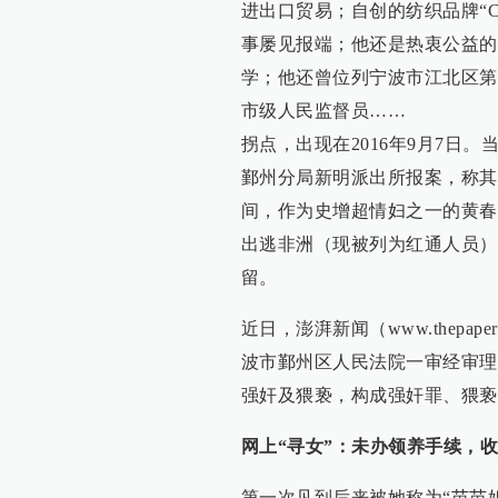
进出口贸易；自创的纺织品牌“C
事屡见报端；他还是热衷公益的
学；他还曾位列宁波市江北区第
市级人民监督员……
拐点，出现在2016年9月7日
鄞州分局新明派出所报案，称其
间，作为史增超情妇之一的黄春
出逃非洲（现被列为红通人员）
留。
近日，澎湃新闻（www.thep
波市鄞州区人民法院一审经审理
强奸及猥亵，构成强奸罪、猥亵
网上“寻女”：未办领养手续，收
第一次见到后来被她称为“苗苗姐