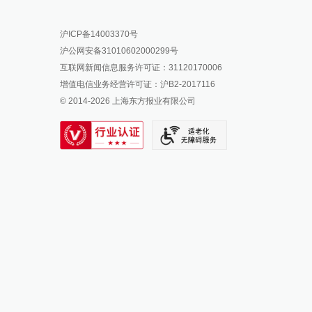
报料热线: 021-962866
澎湃新闻微博
沪ICP备14003370号
报料邮箱: news@thepaper.cn
澎湃新闻公众号
沪公网安备31010602000299号
澎湃新闻抖音号
互联网新闻信息服务许可证：31120170006
派生万物开放平台
增值电信业务经营许可证：沪B2-2017116
© 2014-
2026
上海东方报业有限公司
IP SHANGHAI
SIXTH TONE