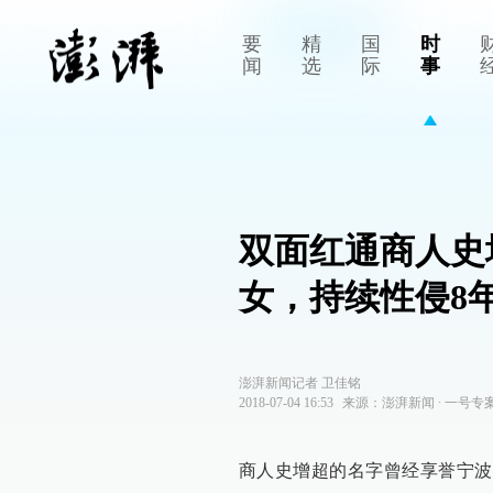
要
精
国
时
闻
选
际
事
双面红通商人史
女，持续性侵8
澎湃新闻记者 卫佳铭
2018-07-04 16:53
来源：
澎湃新闻
∙
一号专
商人史增超的名字曾经享誉宁波