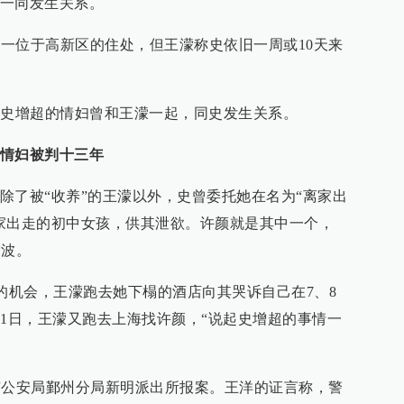
一同发生关系。
换一位于高新区的住处，但王濛称史依旧一周或10天来
名史增超的情妇曾和王濛一起，同史发生关系。
情妇被判十三年
除了被“收养”的王濛以外，史曾委托她在名为“离家出
家出走的初中女孩，供其泄欲。许颜就是其中一个，
宁波。
宁波的机会，王濛跑去她下榻的酒店向其哭诉自己在7、8
31日，王濛又跑去上海找许颜，“说起史增超的事情一
波市公安局鄞州分局新明派出所报案。王洋的证言称，警