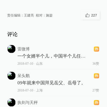
责任编辑：
王建亮
校对：
施鋆
227
评论
雷微博
一个女婿半个儿，中国半个儿任…
2018-07-10
∙ 山东
36赞
呆头鹅
09年就来中国拜见岳父、岳母了。
2018-07-10
∙ 上海
27赞
执剑与天枰