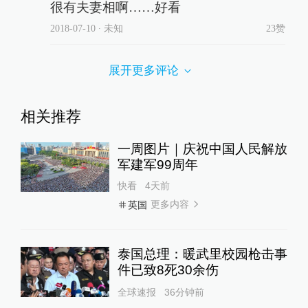
很有夫妻相啊……好看
2018-07-10
∙ 未知
23赞
展开更多评论
相关推荐
一周图片｜庆祝中国人民解放
军建军99周年
快看
4天前
更多内容
英国
泰国总理：暖武里校园枪击事
件已致8死30余伤
全球速报
36分钟前