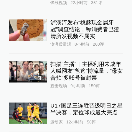
锋线视频
22小时前
351
评
泸溪河发布“桃酥现金属牙
冠”调查结论，称消费者已澄
清所发视频不属实
澎湃质量观
8小时前
260
评
扫描“主播”｜主播利用未成年
人喊网友“爸爸”博流量，“母女
合拍”多账号被封禁
1
直击现场
9小时前
150
评
U17国足三连胜晋级明日之星
半决赛，定位球成最大亮点
运动家
12小时前
56
评