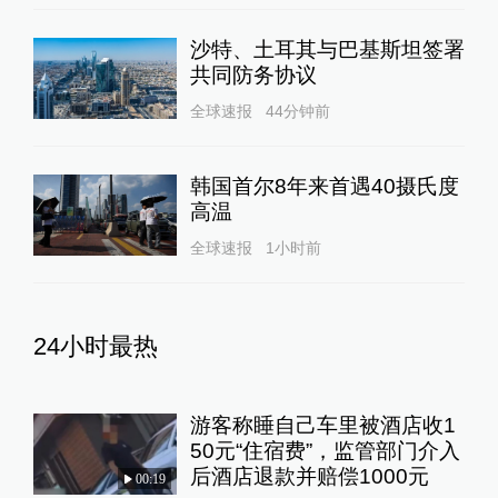
沙特、土耳其与巴基斯坦签署
共同防务协议
全球速报
44分钟前
韩国首尔8年来首遇40摄氏度
高温
全球速报
1小时前
24小时最热
游客称睡自己车里被酒店收1
50元“住宿费”，监管部门介入
后酒店退款并赔偿1000元
00:19