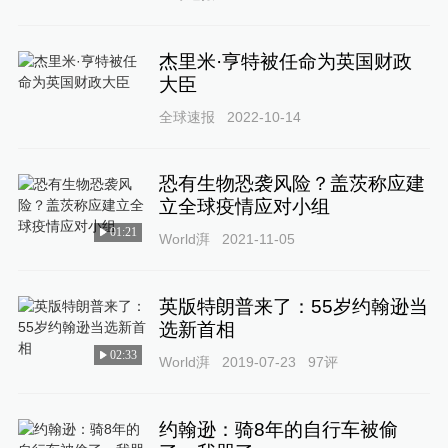
杰里米·亨特被任命为英国财政
大臣
全球速报
2022-10-14
恐有生物恐袭风险？盖茨称应建
立全球疫情应对小组
01:21
World湃
2021-11-05
英版特朗普来了：55岁约翰逊当
选新首相
02:33
World湃
2019-07-23
97
评
约翰逊：骑8年的自行车被偷