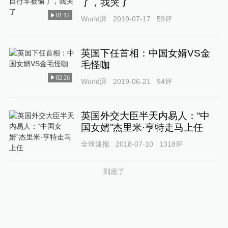
了，我哭了
01:12
World湃
2019-07-17
59
评
英国下任首相：中国女婿VS金
毛怪咖
02:26
World湃
2019-06-21
94
评
英国外交大臣半天内易人：“中
国女婿”杰里米·亨特走马上任
全球速报
2018-07-10
1318
评
到底了