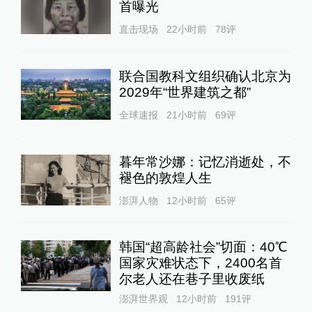
首曝光
直击现场
22小时前
78
评
联合国教科文组织确认北京为
2029年“世界建筑之都”
全球速报
21小时前
69
评
暮年常沙娜：记忆消逝处，不
褪色的敦煌人生
澎湃人物
12小时前
65
评
韩国“超高龄社会”切面：40℃
国家灾难状态下，2400名首
尔老人还在巷子里收废纸
澎湃世界观
12小时前
191
评