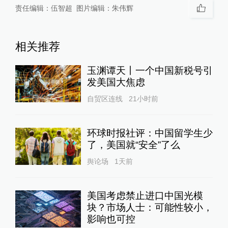
责任编辑：
伍智超
图片编辑：
朱伟辉
相关推荐
玉渊谭天丨一个中国新税号引
发美国大焦虑
自贸区连线
21小时前
环球时报社评：中国留学生少
了，美国就“安全”了么
舆论场
1天前
美国考虑禁止进口中国光模
块？市场人士：可能性较小，
影响也可控