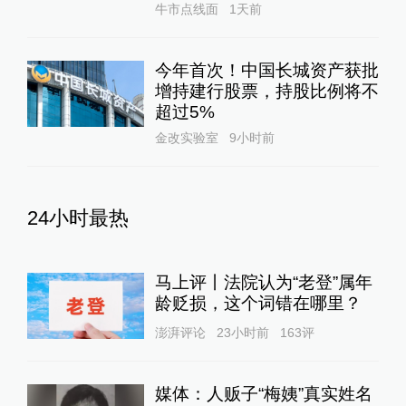
牛市点线面
1天前
今年首次！中国长城资产获批
增持建行股票，持股比例将不
超过5%
金改实验室
9小时前
24小时最热
马上评丨法院认为“老登”属年
龄贬损，这个词错在哪里？
澎湃评论
23小时前
163
评
媒体：人贩子“梅姨”真实姓名