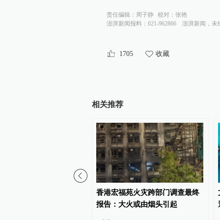
责任编辑：
周子静
校对：
张艳
澎湃新闻报料：021-962866
澎湃新闻，未
1705
收藏
相关推荐
间团体联合声明抗议当局
香港宏福苑火灾跨部门调查最终
散统派政党
报告：大火或由烟头引起