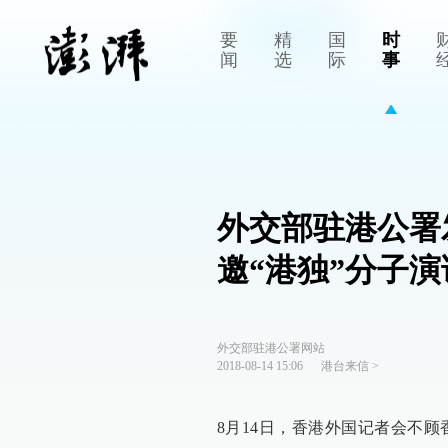
要
精
国
时
闻
选
际
事
外交部驻港公署
邀“港独”分子演
外交部驻港公署网站
2018-08-14 15:06
港台来信
>
8月14日，香港外国记者会不