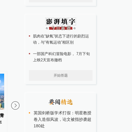
肌肉在“缺氧”状态下进行的剧烈运
动，与“有氧运动”相区别
一部国产科幻冒险电影， 7月下旬
上映2天宣布撤档
开始答题
英国剑桥版学术打假：明星教授
青
知名经济学家、教育家、出版人
台湾民间团体联合声明
卷入造假风波，论文被指抄袭超
年
高希均辞世，享年90岁
声请解散统派政党
180处