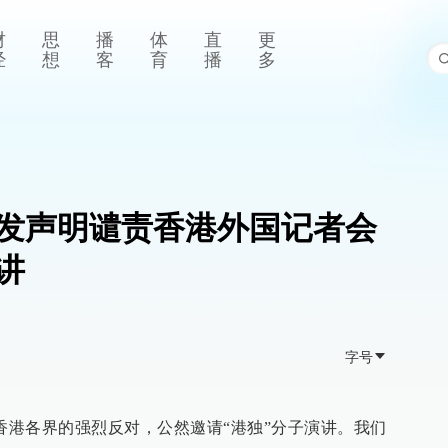
财
思
播
体
直
更
经
想
客
育
播
多
发声明谴责香港外国记者会
讲
字号
顾香港各界的强烈反对，公然邀请“港独”分子演讲。我们