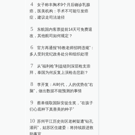
4
女子称丰胸术9个月后确诊乳腺
癌，医美机构：手术不可能引发癌
症，建议走司法途径
5
东航国内客票提前14天可免费退
改，其他航司如何规定？
6
官方再通报“特教老师招聘违规”：
多人受到党纪政务处分和组织处理
7
从“福利枪”利益链到深层枪支崇
拜，泰国为何反复上演枪击悲剧？
8
李开复：AI时代，人的优势在“右
脑”，做出数据不能预测的事情
9
蔡皋领取国际安徒生奖，“在孩子
们心底种下真善美的种子”
10
苏州平江历史街区老树疑遭“钻孔
灌药”，姑苏区住建委：将持续跟进救
助事宜