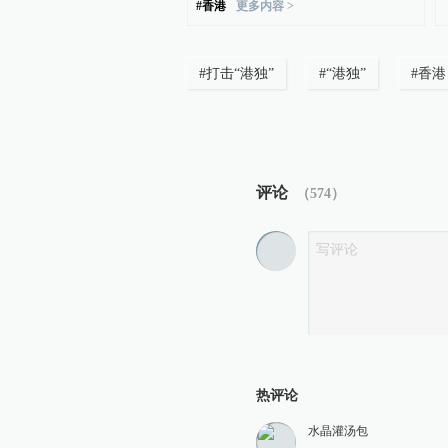
#
香港
更多内容 >
#
打击“港独”
#
“港独”
#
香港
评论
（
574
）
热评论
水晶灌汤包