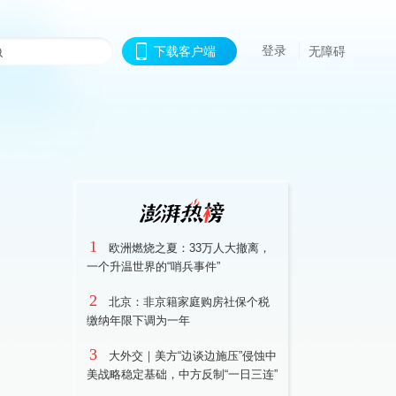
登录
下载客户端
无障碍
1
欧洲燃烧之夏：33万人大撤离，
一个升温世界的“哨兵事件”
2
北京：非京籍家庭购房社保个税
缴纳年限下调为一年
3
大外交｜美方“边谈边施压”侵蚀中
美战略稳定基础，中方反制“一日三连”