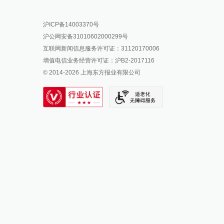
报料热线: 021-962866
澎湃新闻微博
沪ICP备14003370号
报料邮箱: news@thepaper.cn
澎湃新闻公众号
沪公网安备31010602000299号
澎湃新闻抖音号
互联网新闻信息服务许可证：31120170006
派生万物开放平台
增值电信业务经营许可证：沪B2-2017116
© 2014-
2026
上海东方报业有限公司
IP SHANGHAI
SIXTH TONE