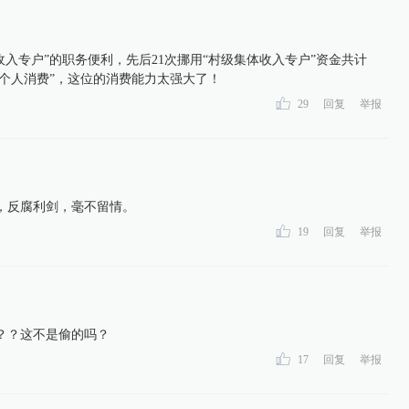
收入专户”的职务便利，先后21次挪用“村级集体收入专户”资金共计
用于其个人消费”，这位的消费能力太强大了！
29
回复
举报
，反腐利剑，毫不留情。
19
回复
举报
？？这不是偷的吗？
17
回复
举报