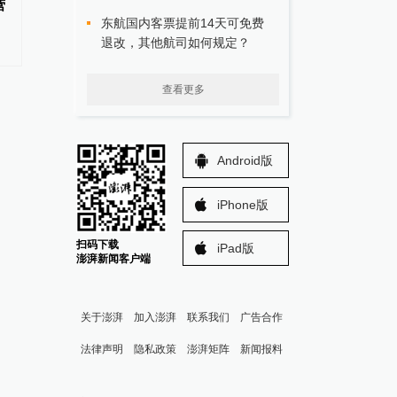
营
每日看盘｜全球资本重估大市值
每日看盘｜动量资金回
东航国内客票提前14天可免费
科创资产，动量资金或转向微盘
产，后续或反复筑底整
退改，其他航司如何规定？
股
查看更多
Android版
iPhone版
扫码下载
iPad版
澎湃新闻客户端
关于澎湃
加入澎湃
联系我们
广告合作
法律声明
隐私政策
澎湃矩阵
新闻报料
报料热线: 021-962866
澎湃新闻微博