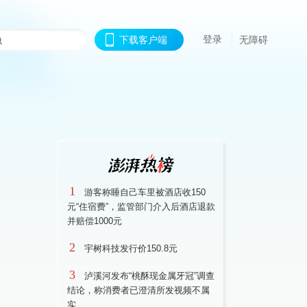
登录
下载客户端
无障碍
1
游客称睡自己车里被酒店收150
元“住宿费”，监管部门介入后酒店退款
并赔偿1000元
2
宇树科技发行价150.8元
3
泸溪河发布“桃酥现金属牙冠”调查
结论，称消费者已澄清所发视频不属
实