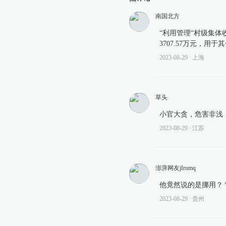
南国北方
“利用管理“村级集体
3707.57万元，
2023-08-29
∙ 上海
草头
小官大贪，危害非浅
2023-08-29
∙ 江苏
澎湃网友jIrumq
他竟然说的是挪用？
2023-08-29
∙ 贵州