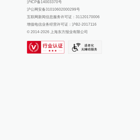
沪ICP备14003370号
报料邮箱: news@thepaper.cn
澎湃新闻公众号
沪公网安备31010602000299号
澎湃新闻抖音号
互联网新闻信息服务许可证：31120170006
派生万物开放平台
增值电信业务经营许可证：沪B2-2017116
© 2014-
2026
上海东方报业有限公司
IP SHANGHAI
SIXTH TONE