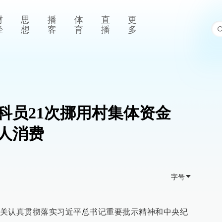
财
思
播
体
直
更
经
想
客
育
播
多
科员21次挪用村集体资金
个人消费
字号
关认真贯彻落实习近平总书记重要批示精神和中央纪