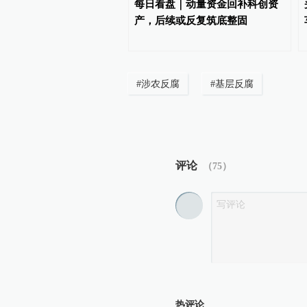
盘｜全球资本重估大市值
每日看盘｜动量资金回补科创资
产，动量资金或转向微盘
产，后续或反复筑底整固
#
涉农反腐
#
基层反腐
评论
（
75
）
热评论