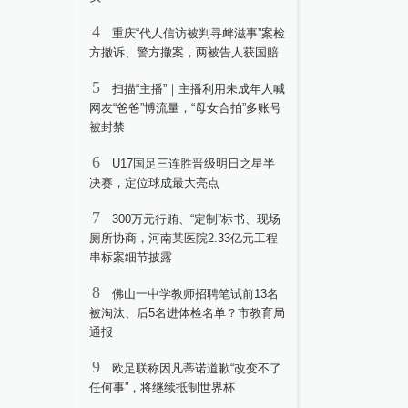
4
重庆“代人信访被判寻衅滋事”案检
方撤诉、警方撤案，两被告人获国赔
5
扫描“主播”｜主播利用未成年人喊
网友“爸爸”博流量，“母女合拍”多账号
被封禁
6
U17国足三连胜晋级明日之星半
决赛，定位球成最大亮点
7
300万元行贿、“定制”标书、现场
厕所协商，河南某医院2.33亿元工程
串标案细节披露
8
佛山一中学教师招聘笔试前13名
被淘汰、后5名进体检名单？市教育局
通报
9
欧足联称因凡蒂诺道歉“改变不了
任何事”，将继续抵制世界杯