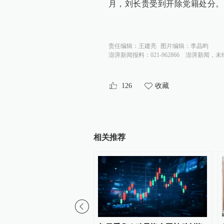
月，刘长贵受到开除党籍处分。
责任编辑：
王建亮
图片编辑：
李晶昀
澎湃新闻报料：021-962866
澎湃新闻，未
126
收藏
相关推荐