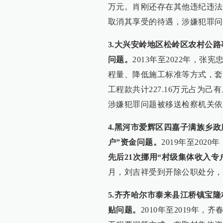
万元。肖刚还存在其他违纪违法
取消其享受的待遇，涉嫌犯罪问
3.大兴安岭地区松岭区农村公
问题。
2013年至2022年，
程量、降低施工标准等方式，套取2
工程款共计227.16万元占为己
涉嫌犯罪问题被移送检察机关依
4.黑河市爱辉区四嘉子满族乡
户”资金问题。
2019年至20
先后21次挪用“村级集体收入专户
月，刘吉祥受到开除公职处分，
5.齐齐哈尔市泰来县江桥镇宝
贴问题。
2010年至2019年