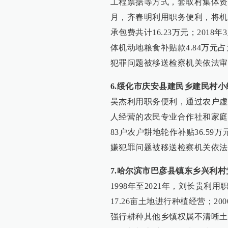
工程票据等方式，套取村集体资金5
月，齐春明利用职务便利，将机
承包费共计16.23万元；20
体机动地粮食补贴款4.84万元
犯罪问题被移送检察机关依法审
6.绥化市庆安县建民乡建民村
吴杰利用职务便利，通过农户虚
人经营的农民专业合作社和家庭
83户农户耕地轮作补贴36.59
嫌犯罪问题被移送检察机关依法
7.哈尔滨市巴彦县镇东乡兴利
1998年至2021年，刘长贵利
17.26亩土地进行种植经营；2
强行耕种其他乡镇权属不清晰土地1