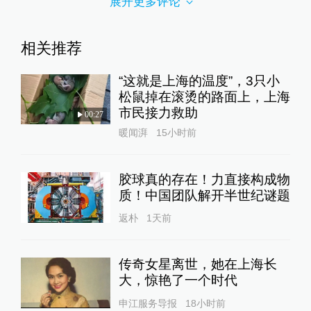
展开更多评论
相关推荐
“这就是上海的温度”，3只小
松鼠掉在滚烫的路面上，上海
市民接力救助
00:27
暖闻湃
15小时前
胶球真的存在！力直接构成物
质！中国团队解开半世纪谜题
返朴
1天前
传奇女星离世，她在上海长
大，惊艳了一个时代
申江服务导报
18小时前