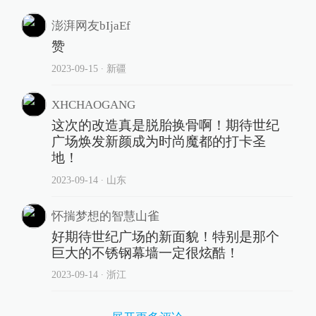
澎湃网友bIjaEf
赞
2023-09-15
∙ 新疆
XHCHAOGANG
这次的改造真是脱胎换骨啊！期待世纪
广场焕发新颜成为时尚魔都的打卡圣
地！
2023-09-14
∙ 山东
怀揣梦想的智慧山雀
好期待世纪广场的新面貌！特别是那个
巨大的不锈钢幕墙一定很炫酷！
2023-09-14
∙ 浙江