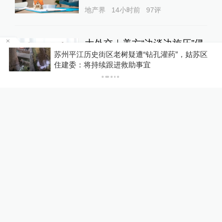
地产界
14小时前
97
评
大外交｜美方“边谈边施压”侵
蚀中美战略稳定基础，中方反
区
台风“白海豚”未来三天强降雨影响7省市，浙江上
海等地位于台风危险半圆
制“一日三连”
大国外交
16小时前
43
评
女子称丰胸术9个月后确诊乳
腺癌，医美机构：手术不可能
引发癌症，建议走司法途径
直击现场
14小时前
50
评
东航国内客票提前14天可免
费退改，其他航司如何规定？
10%公司
19小时前
97
评