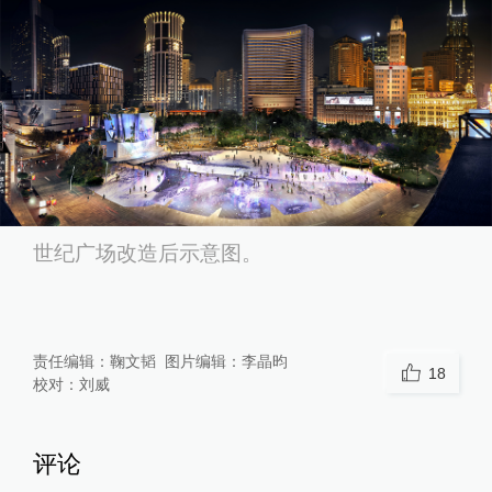
世纪广场改造后示意图。
责任编辑：
鞠文韬
图片编辑：
李晶昀
18
校对：
刘威
评论