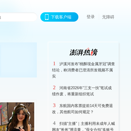
登录
下载客户端
无障碍
1
泸溪河发布“桃酥现金属牙冠”调查
结论，称消费者已澄清所发视频不属
实
2
河南省2026年“三支一扶”笔试成
绩作废，将重新组织笔试
3
东航国内客票提前14天可免费退
改，其他航司如何规定？
4
扫描“主播”｜主播利用未成年人喊
网友“爸爸”博流量，“母女合拍”多账号