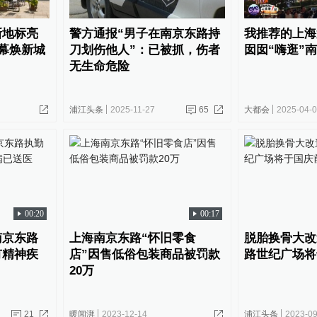
新地标亮
警方通报“男子在南京东路持
我推荐的上海
启幕焕新城
刀划伤他人”：已被抓，伤者
囡囡“嗨逛”
无生命危险
浦江头条
2025-11-27
65
大都会
2025-04-
00:20
00:17
南京东路
上海南京东路“怀旧零食
脱胎换骨大改
有精神疾
店”因售低俗包装商品被罚款
路世纪广场将
20万
21
暖闻湃
2023-12-14
浦江头条
2023-09