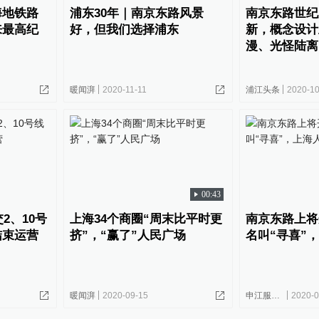
海地铁路
浦东30年｜南京东路风景
南京东路世纪
来最高纪
好，但我们选择浦东
新，概念设计
漫、光怪陆离
暖闻湃
2020-11-11
浦江头条
2020-10
00:43
2、10号
上海34个商圈“周末比平时更
南京东路上将
结束运营
挤”，“赢了”人民广场
名叫“寻喜”
暖闻湃
2020-09-15
申江服务导报
2020-0