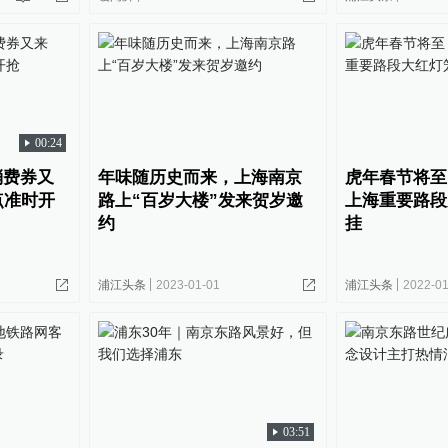
00:24
消费券又
年味随历史而来，上海南京
虎年春节将至
点准时开
路上“百岁大楼”发来贺岁邀
上海重要路段
约
挂
浦江头条
2023-01-01
浦江头条
2022-01
03:51