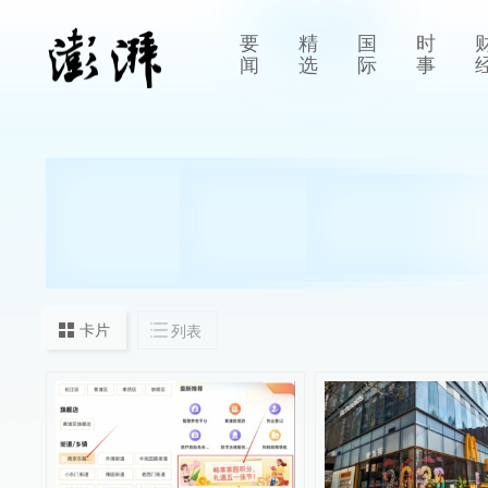
要
精
国
时
闻
选
际
事
卡片
列表