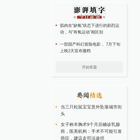
肌肉在“缺氧”状态下进行的剧烈运
动，与“有氧运动”相区别
一部国产科幻冒险电影， 7月下旬
上映2天宣布撤档
开始答题
当三只松鼠宝宝意外坠落城市街
头
女子称丰胸术9个月后确诊乳腺
癌，医美机构：手术不可能引发
癌症，建议走司法途径