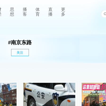
财
思
播
体
直
更
经
想
客
育
播
多
#
南京东路
关注