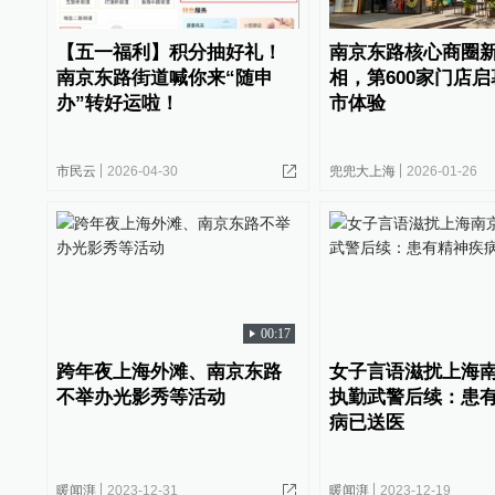
【五一福利】积分抽好礼！
南京东路核心商圈
南京东路街道喊你来“随申
相，第600家门店
办”转好运啦！
市体验
市民云
2026-04-30
兜兜大上海
2026-01-26
00:17
跨年夜上海外滩、南京东路
女子言语滋扰上海
不举办光影秀等活动
执勤武警后续：患
病已送医
暖闻湃
2023-12-31
暖闻湃
2023-12-19