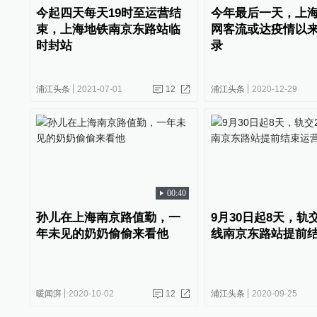
今起四天每天19时至运营结
今年最后一天，上
束，上海地铁南京东路站临
网客流或达疫情以
时封站
录
浦江头条
2021-07-01
12
浦江头条
2020-12-29
00:40
孙儿在上海南京路值勤，一
9月30日起8天，轨交
年未见的奶奶偷偷来看他
线南京东路站提前
暖闻湃
2020-10-02
12
浦江头条
2020-09-25