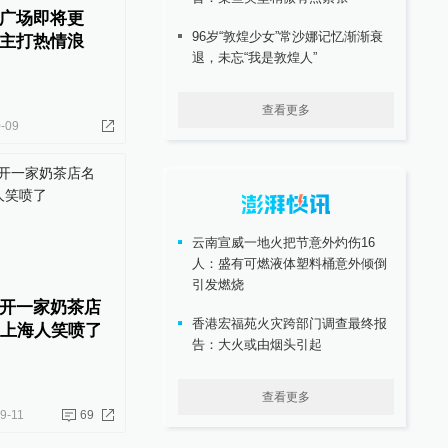
广场即将更
96岁“敦煌少女”常沙娜记忆渐渐衰
主打热情浪
退，未忘“我是敦煌人”
查看更多
-09
云南宣威一地火把节意外灼伤16
人：盛有可燃液体塑料桶意外倾倒
引发燃烧
开一家奶茶店
香港宏福苑火灾跨部门调查最终报
，上海人笑喷了
告：大火或由烟头引起
查看更多
9-11
69