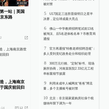
01:34
被封禁
第一站｜英国
5
U17国足三连胜晋级明日之星半
南京东路
决赛，定位球成最大亮点
6
佛山一中学教师招聘笔试前13名
被淘汰、后5名进体检名单？市教育局
02
通报
7
官方再通报“特教老师招聘违规”：
多人受到党纪政务处分和组织处理
8
300万元行贿、“定制”标书、现场
厕所协商，河南某医院2.33亿元工程
串标案细节披露
造，上海南京
9
利用未成年人喊网友“爸爸”博流
于国庆前回归
量，多个主播账号被封禁
10
北京：非京籍家庭购房社保个税
缴纳年限下调为一年
-14
12