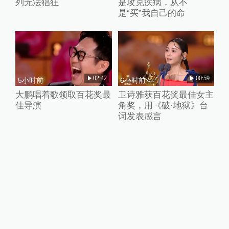
列无法猖狂
是攻克疾病，从不
是“买”我自己的命
02:42
00:59
5小时前
6小时前
大鹏唱着歌领取百花奖最
卫诗雅获百花奖最佳女主
佳导演
角奖，用《破·地狱》台
词发表感言