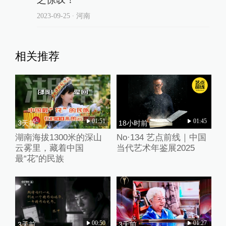
2023-09-25
∙ 河南
相关推荐
01:51
01:45
3天前
18小时前
湖南海拔1300米的深山
No·134 艺点前线｜中国
云雾里，藏着中国
当代艺术年鉴展2025
最“花”的民族
00:50
01:27
3天前
3天前