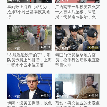
5小时前
5小时前
暴雨致上海真北路积水，
广西南宁一学校突发火灾
抢排7小时已基本恢复通
一人被困后坠楼，应急
行
局：伤员送医救治，火灾
处置完毕
01:39
01:45
6小时前
3小时前
“衣服湿透没干的了”，消
泰国前议员枪杀地方官
防员赤膊上阵排涝，上海
员，枪手行凶后致电直播
一积水小区水位回落
节目认罪
01:01
01:00
4小时前
4小时前
伊朗：没美国撑腰，以色
蔡磊：再次创业的出发点