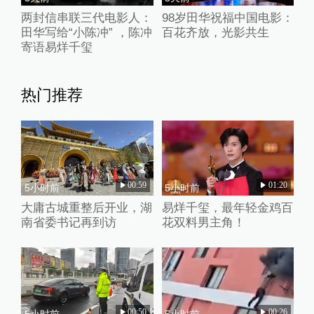
两封信串联三代电影人：
98岁田华祝福中国电影：
田华写给“小陈冲” ，陈冲
百花齐放，光影共生
寄语易烊千玺
热门推荐
00:59
01:20
5小时前
5小时前
大庸古城重整后开业，湖
易烊千玺，最年轻金鸡百
南省委书记再到访
花双料男主角！
00:50
00:26