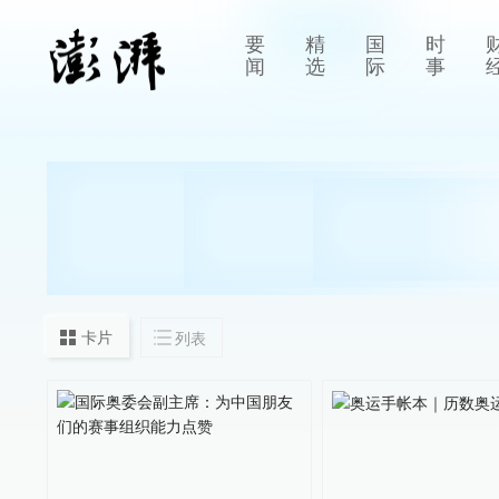
要
精
国
时
闻
选
际
事
卡片
列表