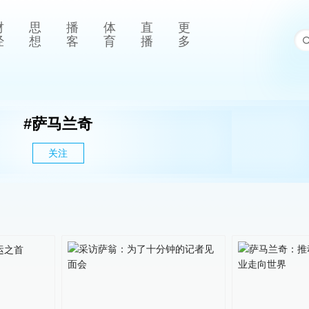
财
思
播
体
直
更
经
想
客
育
播
多
#
萨马兰奇
关注