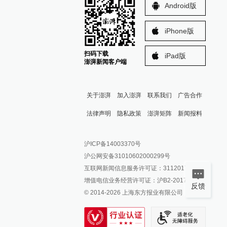
Android版
iPhone版
扫码下载
iPad版
澎湃新闻客户端
关于澎湃
加入澎湃
联系我们
广告合作
法律声明
隐私政策
澎湃矩阵
新闻报料
报料热线: 021-962866
澎湃新闻微博
沪ICP备14003370号
报料邮箱: news@thepaper.cn
澎湃新闻公众号
沪公网安备31010602000299号
澎湃新闻抖音号
互联网新闻信息服务许可证：31120170006
派生万物开放平台
增值电信业务经营许可证：沪B2-2017116
反馈
© 2014-
2026
上海东方报业有限公司
IP SHANGHAI
SIXTH TONE