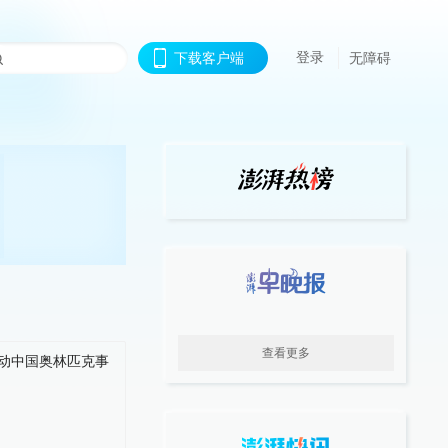
登录
下载客户端
无障碍
查看更多