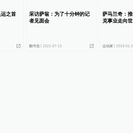
奥运之首
采访萨翁：为了十分钟的记
萨马兰奇：推
者见面会
克事业走向世
翻书党
2021-07-13
运动家
2019-01-