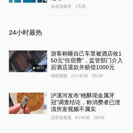
金改实验室
1天前
24小时最热
游客称睡自己车里被酒店收1
50元“住宿费”，监管部门介入
后酒店退款并赔偿1000元
00:19
锋线视频
21小时前
351
评
泸溪河发布“桃酥现金属牙
冠”调查结论，称消费者已澄
清所发视频不属实
澎湃质量观
8小时前
260
评