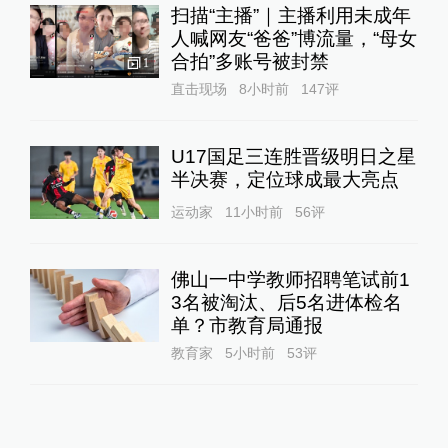
扫描“主播”｜主播利用未成年
人喊网友“爸爸”博流量，“母女
合拍”多账号被封禁
1
直击现场
8小时前
147
评
U17国足三连胜晋级明日之星
半决赛，定位球成最大亮点
运动家
11小时前
56
评
佛山一中学教师招聘笔试前1
3名被淘汰、后5名进体检名
单？市教育局通报
教育家
5小时前
53
评