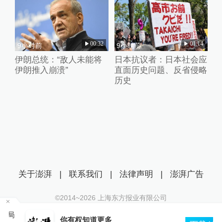
00:32
01:14
9小时前
9小时前
伊朗总统：“敌人未能将
日本抗议者：日本社会应
伊朗推入崩溃”
直面历史问题、反省侵略
历史
关于澎湃
|
联系我们
|
法律声明
|
澎湃广告
©2014~
2026
上海东方报业有限公司
沪ICP证：沪B2-20170116 | 沪ICP备14003370号
局
你有权知道更多