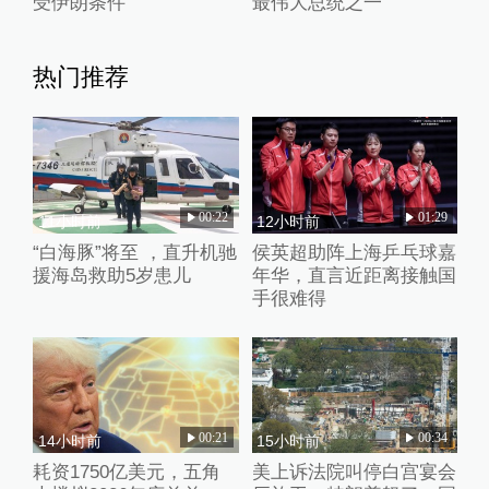
受伊朗条件
最伟大总统之一”
热门推荐
00:22
01:29
11小时前
12小时前
“白海豚”将至 ，直升机驰
侯英超助阵上海乒乓球嘉
援海岛救助5岁患儿
年华，直言近距离接触国
手很难得
00:21
00:34
14小时前
15小时前
耗资1750亿美元，五角
美上诉法院叫停白宫宴会