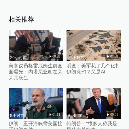
相关推荐
00:33
01:09
20小时前
21小时前
美参议员格雷厄姆生前画
明查｜美军花了几个亿打
面曝光：内塔尼亚胡在旁
伊朗涂鸦？又是AI
为其庆生
01:11
00:51
8小时前
9小时前
伊朗：重开海峡需美国接
特朗普：“很多人称我是