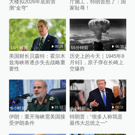
大楼拟2026年底前首
厅施工，特朗普怒了：国
测“金穹”
家耻辱！
00:26
00:50
15小时前
55分钟前
美国财长贝森特：霍尔木
历史上的今天｜1945年8
兹海峡将逐步失去战略重
月9日，原子弹在长崎上
要性
空爆炸
01:11
00:51
8小时前
9小时前
伊朗：重开海峡需美国接
特朗普：“很多人称我是
受伊朗条件
最伟大总统之一”