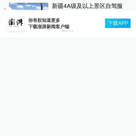
更多内容
加沙
8月9日运营开始起，上海轨交全网络地面高架区
P
段限速运行
八国外长声明：强烈谴责以色
列袭击加沙医疗设施、杀害妇
孺
全球速报
1天前
更多内容
巴以冲突
欧洲燃烧之夏：33万人大撤
离，一个升温世界的“哨兵事
件”
澎湃世界观
1天前
暑期躺着玩手机5小时，男生
差点走不了路