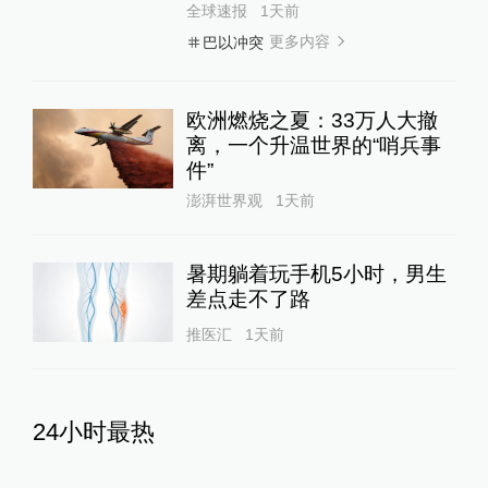
澎湃网友vaiYz2
以色列将自食恶果！
2023-11-07
∙ 广东
英国历史44180638
请尽快提供燃料帮助加沙希法医院继续
运营。
2023-11-07
∙ 西藏
1赞
相关推荐
八国外长发表联合声明，谴责
以色列持续侵犯加沙地带
全球速报
2天前
15
评