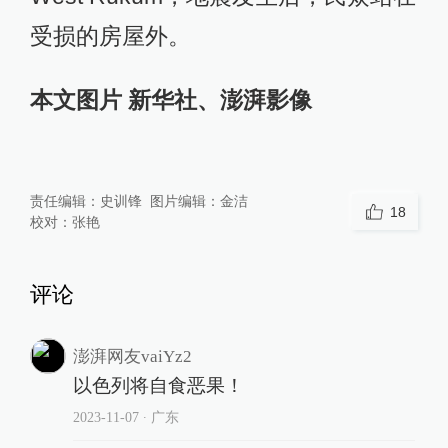
Jajarkot，地震发生后，一名妇女带着
孩子走过她们倒塌的房子。
当地时间2023年11月6日，尼泊尔
West Rukum，地震发生后，民众在受
损的房屋里收集可用物品。
帐篷、篷布、毯子、用具和食品等救
援物资11月6日已陆续运入灾区。但由
于当地早晚寒冷，灾民需要暖和的衣
服、更多帐篷和充足食物。
当地时间2023年11月6日，尼泊尔