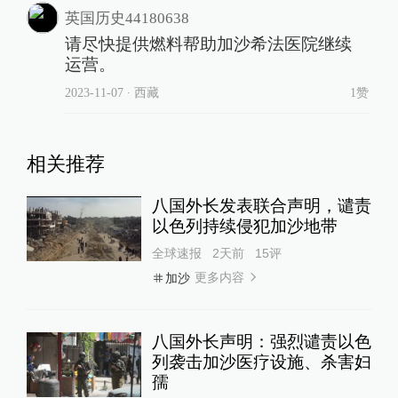
West Rukum，地震发生后，一名妇女
痛哭流涕。
当地时间2023年11月6日，尼泊尔
West Rukum，地震发生后，民众站在
受损的房屋外。
本文图片 新华社、澎湃影像
责任编辑：
史训锋
图片编辑：
金洁
18
校对：
张艳
评论