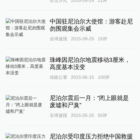
生活方式
2015-09-25
21
评
中国驻尼泊尔大使馆：游客赴尼
勿围观集会示威
全球速报
2015-09-25
15
评
珠峰因尼泊尔地震移动3厘米，
高度基本没变
绿政公署
2015-06-15
100
评
尼泊尔震后一月：“闭上眼就是
废墟和尸臭”
全球速报
2015-05-25
50
评
尼泊尔受印度压力拒绝中国救援