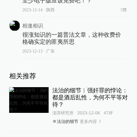
至少电子版应该免费吧！？
2023-12-14
∙ 陕西
5赞
相逢相识
很涨知识的一篇普法文章，这种收费价
格确实定的匪夷所思
2023-12-13
∙ 广东
相关推荐
法治的细节︱强奸罪的悖论：
都是酒后乱性，为何不平等对
待？
澎湃研究所
2023-12-06
47
评
更多内容
法治的细节