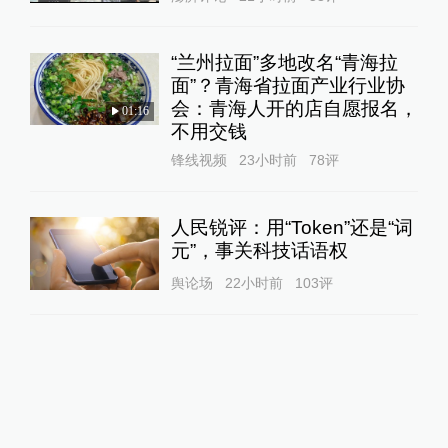
“兰州拉面”多地改名“青海拉
面”？青海省拉面产业行业协
会：青海人开的店自愿报名，
01:16
不用交钱
锋线视频
23小时前
78
评
人民锐评：用“Token”还是“词
元”，事关科技话语权
舆论场
22小时前
103
评