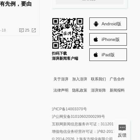
有先例，要由
Android版
-18
25
iPhone版
扫码下载
iPad版
澎湃新闻客户端
关于澎湃
加入澎湃
联系我们
广告合作
法律声明
隐私政策
澎湃矩阵
新闻报料
报料热线: 021-962866
澎湃新闻微博
沪ICP备14003370号
报料邮箱: news@thepaper.cn
澎湃新闻公众号
沪公网安备31010602000299号
澎湃新闻抖音号
互联网新闻信息服务许可证：31120170006
派生万物开放平台
增值电信业务经营许可证：沪B2-2017116
反馈
© 2014-
2026
上海东方报业有限公司
IP SHANGHAI