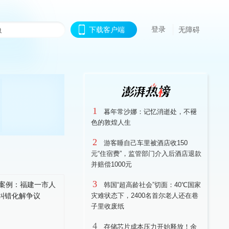
登录
下载客户端
无障碍
1
暮年常沙娜：记忆消逝处，不褪
色的敦煌人生
2
游客睡自己车里被酒店收150
元“住宿费”，监管部门介入后酒店退款
并赔偿1000元
3
韩国“超高龄社会”切面：40℃国家
灾难状态下，2400名首尔老人还在巷
子里收废纸
4
存储芯片成本压力开始释放！余