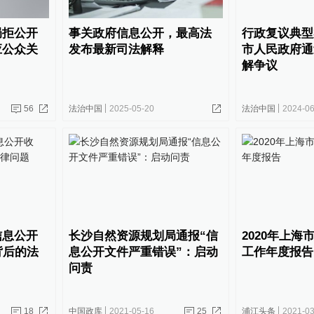
局拒公开
事关政府信息公开，最高法
行政复议典型
应公众关
发布最新司法解释
市人民政府通
解争议
56
法治中国
2025-05-20
法治中国
2024-06
信息公开
长沙自然资源规划局通报“信
2020年上海
背后的法
息公开文件严重错误”：启动
工作年度报告
问责
18
中国政库
2021-05-16
25
浦江头条
2021-03