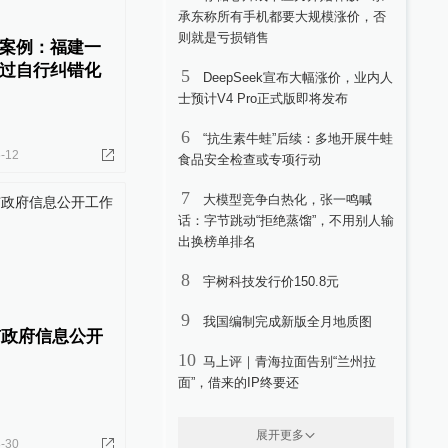
承东称所有手机都要大规模涨价，否
则就是亏损销售
案例：福建一
过自行纠错化
5
DeepSeek宣布大幅涨价，业内人
士预计V4 Pro正式版即将发布
6
“抗生素牛蛙”后续：多地开展牛蛙
-12
食品安全检查或专项行动
7
大模型竞争白热化，张一鸣喊
话：字节跳动“拒绝蒸馏”，不用别人输
出换榜单排名
8
宇树科技发行价150.8元
9
我国编制完成新版全月地质图
市政府信息公开
10
马上评｜青海拉面告别“兰州拉
面”，借来的IP终要还
展开更多
-30