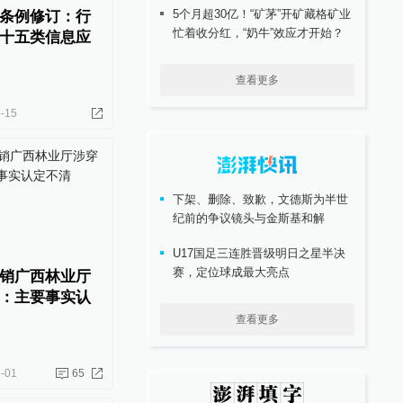
5个月超30亿！“矿茅”开矿藏格矿业
条例修订：行
忙着收分红，“奶牛”效应才开始？
十五类信息应
查看更多
-15
下架、删除、致歉，文德斯为半世
纪前的争议镜头与金斯基和解
U17国足三连胜晋级明日之星半决
赛，定位球成最大亮点
销广西林业厅
：主要事实认
查看更多
-01
65