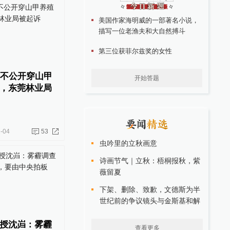
美国作家海明威的一部著名小说，
描写一位老渔夫和大自然搏斗
第三位获菲尔兹奖的女性
由不公开穿山甲
开始答题
，东莞林业局
-04
53
虫吟里的立秋画意
诗画节气｜立秋：梧桐报秋，紫
薇留夏
下架、删除、致歉，文德斯为半
世纪前的争议镜头与金斯基和解
授沈岿：雾霾
查看更多