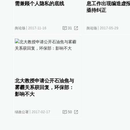
需兼顾个人隐私的底线
息工作出现编造虚
亟待纠正
舆论场
2017-11-16
31
舆论场
2017-05-29
北大教授申请公开石油焦与
雾霾关系获回复，环保部：
影响不大
绿政公署
2017-02-17
50