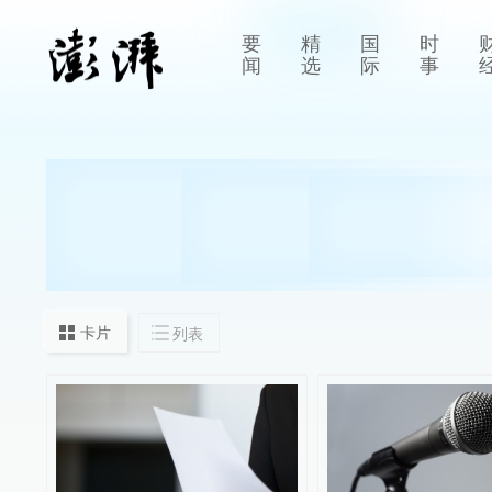
要
精
国
时
闻
选
际
事
卡片
列表