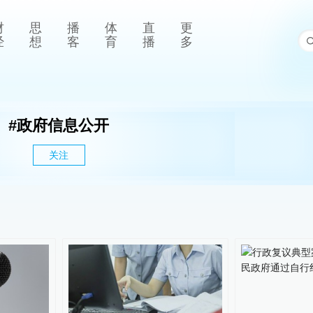
财
思
播
体
直
更
经
想
客
育
播
多
#
政府信息公开
关注