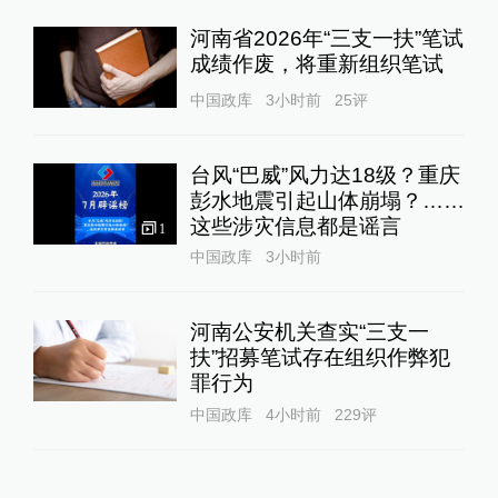
河南省2026年“三支一扶”笔试
成绩作废，将重新组织笔试
中国政库
3小时前
25
评
台风“巴威”风力达18级？重庆
彭水地震引起山体崩塌？……
这些涉灾信息都是谣言
1
中国政库
3小时前
河南公安机关查实“三支一
扶”招募笔试存在组织作弊犯
罪行为
中国政库
4小时前
229
评