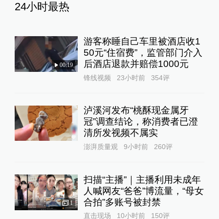
24小时最热
游客称睡自己车里被酒店收1
50元“住宿费”，监管部门介入
后酒店退款并赔偿1000元
00:19
锋线视频
23小时前
354
评
泸溪河发布“桃酥现金属牙
冠”调查结论，称消费者已澄
清所发视频不属实
澎湃质量观
9小时前
260
评
扫描“主播”｜主播利用未成年
人喊网友“爸爸”博流量，“母女
合拍”多账号被封禁
1
直击现场
10小时前
150
评