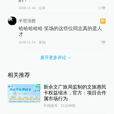
2018-11-14
∙ 山东
13赞
半壁清辉
哈哈哈哈哈 笑场的这些位同志真的是人
才
2018-11-14
∙ 未知
7赞
展开更多评论
相关推荐
新余文广旅局监制的文旅惠民
卡权益缩水，官方：项目合作
属市场行为
中国政库
21分钟前