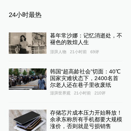
24小时最热
暮年常沙娜：记忆消逝处，不
褪色的敦煌人生
澎湃人物
21小时前
69
评
韩国“超高龄社会”切面：40℃
国家灾难状态下，2400名首
尔老人还在巷子里收废纸
澎湃世界观
21小时前
210
评
存储芯片成本压力开始释放！
余承东称所有手机都要大规模
涨价，否则就是亏损销售