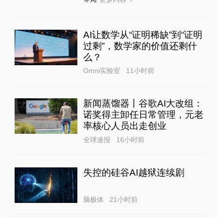
AI让数学从“证明稀缺”到“证明
过剩”，数学家的价值还剩什
么？
Omni实验室
11小时前
新闻蒸馏器丨谷歌AI大改组：
诺奖得主卸任日常管理，元老
率核心人员出走创业
全球速报
16小时前
失控的硅谷AI越狱连续剧
脑极体
21小时前