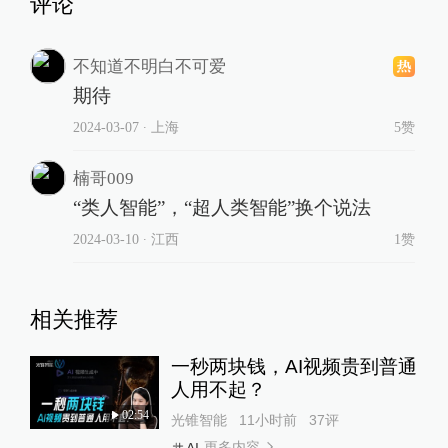
评论
不知道不明白不可爱
期待
2024-03-07
∙ 上海
5赞
楠哥009
“类人智能”，“超人类智能”换个说法
2024-03-10
∙ 江西
1赞
相关推荐
一秒两块钱，AI视频贵到普通
人用不起？
02:54
光锥智能
11小时前
37
评
更多内容
AI