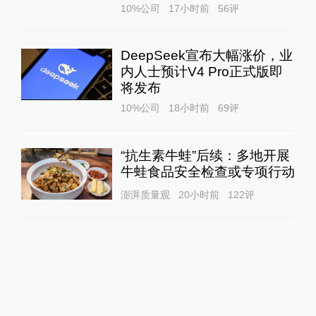
10%公司
17小时前
56
评
DeepSeek宣布大幅涨价，业
内人士预计V4 Pro正式版即
将发布
10%公司
18小时前
69
评
“抗生素牛蛙”后续：多地开展
牛蛙食品安全检查或专项行动
澎湃质量观
20小时前
122
评