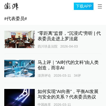
下载APP
#
代表委员
#
“零距离”监督，“沉浸式”旁听 | 代
表委员走进上罗法庭
四川珙县法院
2026-04-03
马上评｜“AI时代的文科”由人类
创造，而非AI
澎湃评论
2026-03-11
34
评
如何实现“AI向善”，平衡AI发展
与安全的关系？代表委员热议
中国政库
2026-03-11