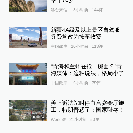
享年70岁
港台来信
18小时前
144
评
新疆4A级及以上景区自驾服
务费均改为按车收费
中国政库
20小时前
113
评
“青海和兰州在抢一碗面？”青
海媒体：这种说法，格局小了
中国政库
16小时前
75
评
美上诉法院叫停白宫宴会厅施
工，特朗普怒了：国家耻辱！
00:34
World湃
21小时前
53
评