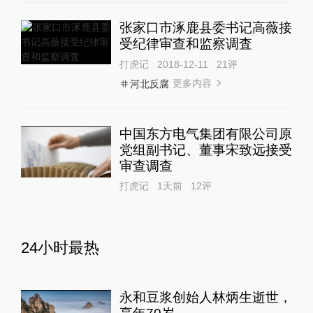
张家口市涿鹿县委书记高薇接
受纪律审查和监察调査
打虎记
2018-12-11
21
评
更多内容
河北反腐
中国东方电气集团有限公司原
党组副书记、董事宋致远接受
审查调查
打虎记
1天前
12
评
24小时最热
永和豆浆创始人林炳生逝世，