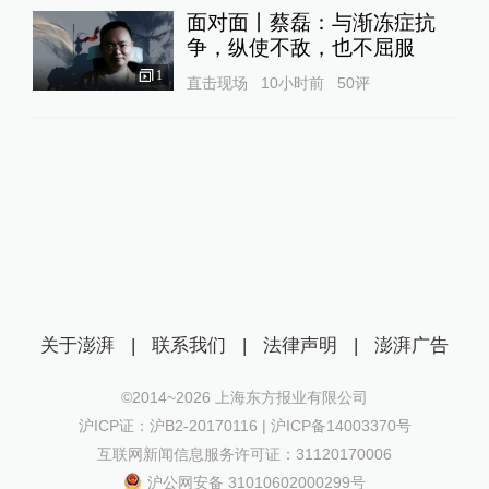
面对面丨蔡磊：与渐冻症抗
争，纵使不敌，也不屈服
1
直击现场
10小时前
50
评
关于澎湃
|
联系我们
|
法律声明
|
澎湃广告
©2014~
2026
上海东方报业有限公司
沪ICP证：沪B2-20170116 | 沪ICP备14003370号
互联网新闻信息服务许可证：31120170006
沪公网安备 31010602000299号