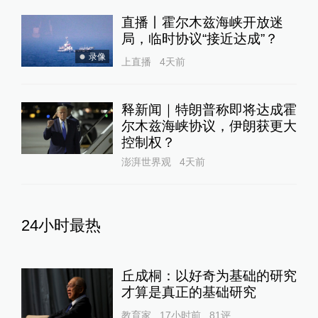
直播丨霍尔木兹海峡开放迷
局，临时协议“接近达成”？
录像
上直播
4天前
释新闻｜特朗普称即将达成霍
尔木兹海峡协议，伊朗获更大
控制权？
澎湃世界观
4天前
24小时最热
丘成桐：以好奇为基础的研究
才算是真正的基础研究
教育家
17小时前
81
评