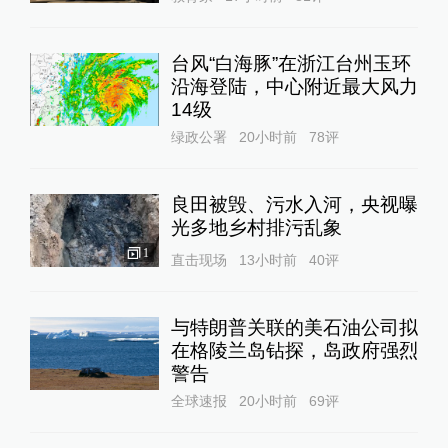
台风“白海豚”在浙江台州玉环
沿海登陆，中心附近最大风力
14级
绿政公署
20小时前
78
评
良田被毁、污水入河，央视曝
光多地乡村排污乱象
1
直击现场
13小时前
40
评
与特朗普关联的美石油公司拟
在格陵兰岛钻探，岛政府强烈
警告
全球速报
20小时前
69
评