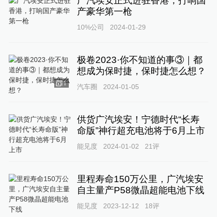
广汽埃安正式进驻香港，打响国
产豪华第一枪
10%公司
2024-01-29
极卷2023·你不知道的事③｜都
想成为保时捷，保时捷怎么想？
1
汽车圈
2024-01-05
供货广汽埃安！宁德时代“长寿
命版”神行超充电池将于6月上市
能见度
2024-01-02
21
评
里程寿命150万公里，广汽埃安
自主量产P58微晶超能电池下线
能见度
2023-12-12
18
评