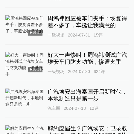
周鸿祎回应被车门夹手：恢复得
差不多了，车挺让我满意的
01:21
一级视场
2024-07-31
15
评
好大一声惨叫！周鸿祎测试广汽
埃安车门防夹功能，惨遭夹手
00:34
一级视场
2024-07-30
624
评
广汽埃安出海泰国开启新时代，
本地制造只是第一步
汽车圈
2024-07-18
12
评
解约应届生？广汽埃安：已录取