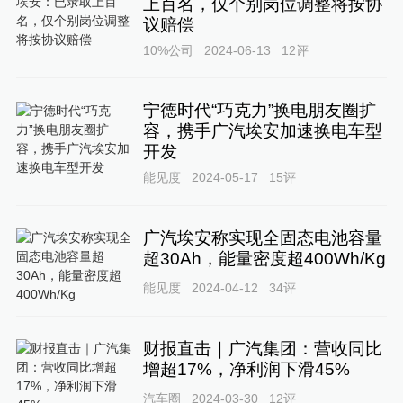
上百名，仅个别岗位调整将按协
议赔偿
10%公司
2024-06-13
12
评
宁德时代“巧克力”换电朋友圈扩
容，携手广汽埃安加速换电车型
开发
能见度
2024-05-17
15
评
广汽埃安称实现全固态电池容量
超30Ah，能量密度超400Wh/Kg
能见度
2024-04-12
34
评
财报直击｜广汽集团：营收同比
增超17%，净利润下滑45%
汽车圈
2024-03-30
12
评