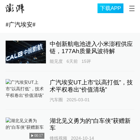
下载APP
#
广汽埃安
#
中创新航电池进入小米澎程供应
链，177Ah质量风波待解
能见度
6天前
15
评
广汽埃安UT上市“以高打低”，技
术平权卷出“价值清场”
汽车圈
2025-03-01
湖北见义勇为的“白车侠”获赠新
车
00:17
锋线视频
2024-10-14