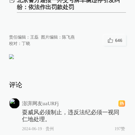
北京警方通报一外交号牌车辆违停引发纠
纷：依法作出罚款处罚
责任编辑：
王磊
图片编辑：
陈飞燕
646
校对：
丁晓
评论
澎湃网友uaURFj
耍威风必须制止，违反法纪必须一视同
仁地处理。
2024-06-19
∙ 贵州
197赞