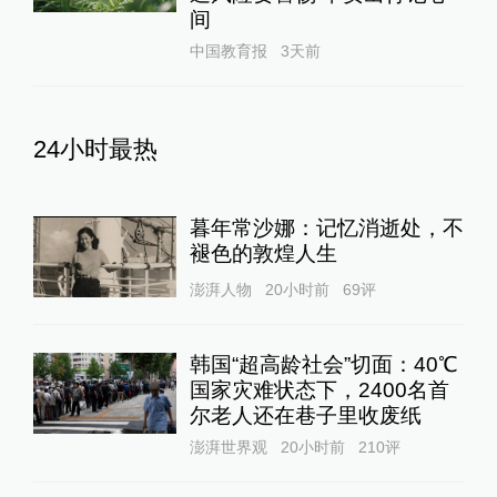
间
中国教育报
3天前
24小时最热
暮年常沙娜：记忆消逝处，不
褪色的敦煌人生
澎湃人物
20小时前
69
评
韩国“超高龄社会”切面：40℃
国家灾难状态下，2400名首
尔老人还在巷子里收废纸
澎湃世界观
20小时前
210
评