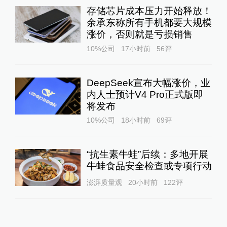
存储芯片成本压力开始释放！
余承东称所有手机都要大规模
涨价，否则就是亏损销售
10%公司
17小时前
56
评
DeepSeek宣布大幅涨价，业
内人士预计V4 Pro正式版即
将发布
10%公司
18小时前
69
评
“抗生素牛蛙”后续：多地开展
牛蛙食品安全检查或专项行动
澎湃质量观
20小时前
122
评