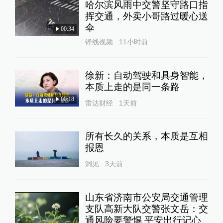
哈尔滨风雨中交警坚守路口指
挥交通，外卖小哥路过暖心送
伞
00:34
锋线视频
11小时前
徐新：自动驾驶和具身智能，
本质上走的是同一条路
00:18
雷达财经
1天前
所有长久的关系，本质是互相
报恩
洞见
3天前
山东省济南市公安局交通管理
支队高新大队交警张文岳：交
通风险要警惕 平安出行记心