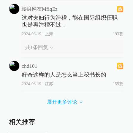
澎湃网友MfiqEz
这对夫妇行为滑稽，能在国际组织仼职
也是再滑稽不过，
2024-06-19
∙ 上海
193赞
共
1
条回复
chd101
好奇这样的人是怎么当上秘书长的
2024-06-19
∙ 江苏
155赞
展开更多评论
相关推荐