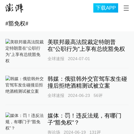
下载APP
#
豁免权
#
美联邦最高法院裁定特朗普
在“公职行为”上享有总统豁免权
全球速报
2024-07-01
韩媒：俄驻韩外交官驾车发生碰
撞后拒绝酒精测试被立案
全球速报
2024-06-23
56
评
媒体：罚！违反法规，有哪门
子“豁免权”？
舆论场
2024-06-19
131
评