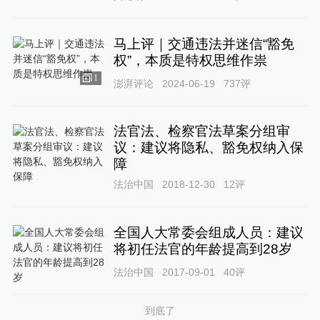
马上评｜交通违法并迷信“豁免
权”，本质是特权思维作祟
1
澎湃评论
2024-06-19
737
评
法官法、检察官法草案分组审
议：建议将隐私、豁免权纳入保
障
法治中国
2018-12-30
12
评
全国人大常委会组成人员：建议
将初任法官的年龄提高到28岁
法治中国
2017-09-01
40
评
到底了