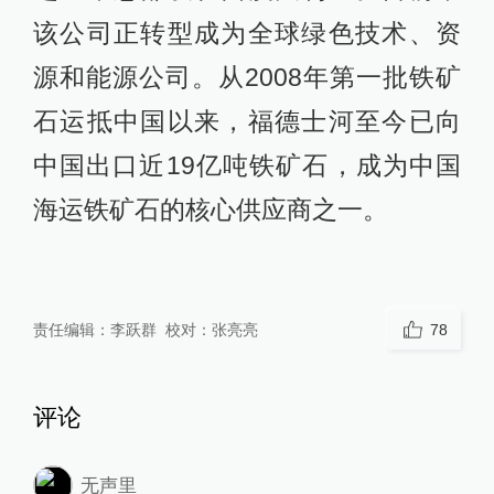
该公司正转型成为全球绿色技术、资
源和能源公司。从2008年第一批铁矿
石运抵中国以来，福德士河至今已向
中国出口近19亿吨铁矿石，成为中国
海运铁矿石的核心供应商之一。
责任编辑：
李跃群
校对：
张亮亮
78
评论
无声里