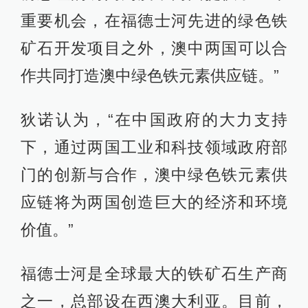
重要机会，在福德士河先进的绿色铁
矿石开发项目之外，澳中两国可以合
作共同打造澳中绿色铁元素供应链。”
狄诺认为，“在中国政府的大力支持
下，通过两国工业和科技领域政府部
门的创新与合作，澳中绿色铁元素供
应链将为两国创造巨大的经济和环境
价值。”
福德士河是全球最大的铁矿石生产商
之一，总部设在西澳大利亚。目前，