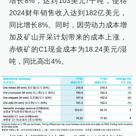
增长8%，达到103美元/干吨，使得
2024财年销售收入达到182亿美元，
同比增长8%。同时，因劳动力成本增
加及矿山开采计划带来的成本上涨，
赤铁矿的C1现金成本为18.24美元/湿
吨，同比高出4%。