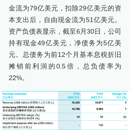
金流为79亿美元，扣除29亿美元的资
本支出后，自由现金流为51亿美元。
资产负债表显示，截至6月30日，公司
持有现金49亿美元，净债务为5亿美
元。总债务为前12个月基本息税折旧
摊销前利润的0.5倍，总负债率为
22%。