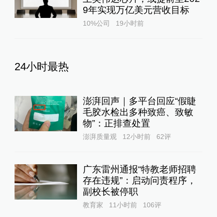
9年实现万亿美元营收目标
10%公司
19小时前
24小时最热
澎湃回声｜多平台回应“假睫
毛胶水检出多种致癌、致敏
物”：正排查处置
澎湃质量观
12小时前
62
评
广东雷州通报“特教老师招聘
存在违规”：启动问责程序，
副校长被停职
教育家
11小时前
106
评