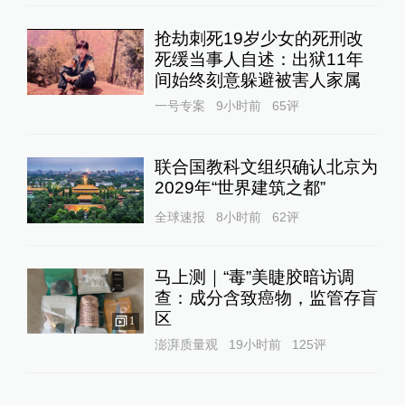
抢劫刺死19岁少女的死刑改
死缓当事人自述：出狱11年
间始终刻意躲避被害人家属
一号专案
9小时前
65
评
联合国教科文组织确认北京为
2029年“世界建筑之都”
全球速报
8小时前
62
评
马上测｜“毒”美睫胶暗访调
查：成分含致癌物，监管存盲
区
1
澎湃质量观
19小时前
125
评