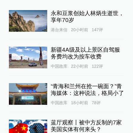
永和豆浆创始人林炳生逝世，
享年70岁
港台来信
20小时前
147
评
新疆4A级及以上景区自驾服
务费均改为按车收费
中国政库
22小时前
122
评
“青海和兰州在抢一碗面？”青
海媒体：这种说法，格局小了
中国政库
18小时前
78
评
蓝厅观察丨被中方反制的7家
美国实体有何来头？