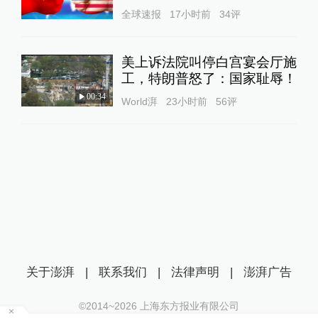
全球速报
17小时前
34
评
美上诉法院叫停白宫宴会厅施
工，特朗普怒了：国家耻辱！
00:34
World湃
23小时前
56
评
关于澎湃
|
联系我们
|
法律声明
|
澎湃广告
©2014~
2026
上海东方报业有限公司