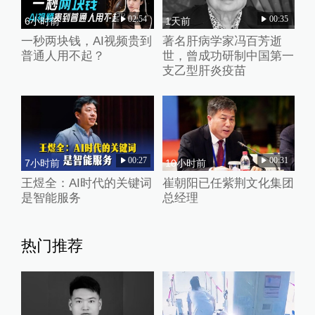
02:54
00:35
6小时前
1天前
一秒两块钱，AI视频贵到
著名肝病学家冯百芳逝
普通人用不起？
世，曾成功研制中国第一
支乙型肝炎疫苗
00:27
00:31
7小时前
10小时前
王煜全：AI时代的关键词
崔朝阳已任紫荆文化集团
是智能服务
总经理
热门推荐