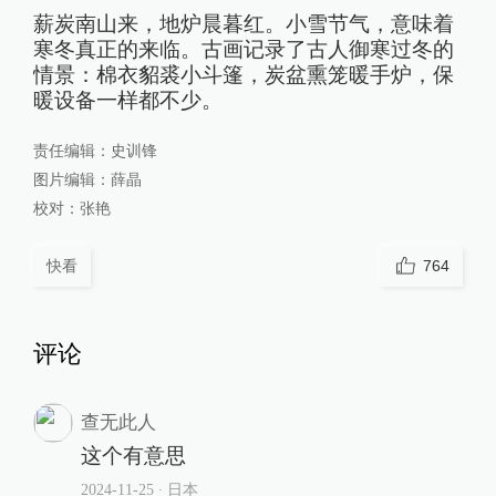
薪炭南山来，地炉晨暮红。小雪节气，意味着
寒冬真正的来临。古画记录了古人御寒过冬的
情景：棉衣貂裘小斗篷，炭盆熏笼暖手炉，保
暖设备一样都不少。
责任编辑：
史训锋
图片编辑：
薛晶
校对：
张艳
快看
764
评论
查无此人
这个有意思
2024-11-25
∙ 日本