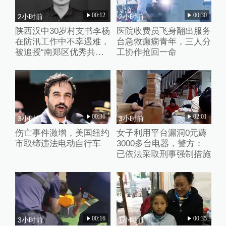
00:12
00:30
2小时前
2小时前
陕西汉中30岁村支书李杨
医院收费员飞身翻出服务
在防汛工作中不幸遇难，
台急救癫痫青年，三人分
被追授“南郑区优秀共产
工协作抢回一命
党员”称号
00:36
02:01
3小时前
3小时前
伤亡事件激增，美国纽约
女子利用平台漏洞0元薅
市取缔违法电动自行车
3000多台电器，警方：
已依法采取刑事强制措施
00:16
00:35
3小时前
1小时前