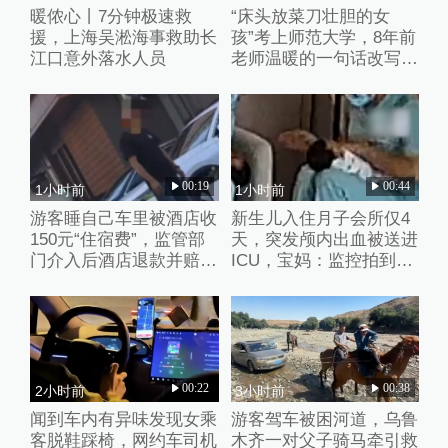
暖侬心丨7分钟极速救
“床头放菜刀壮胆的女
援，上海吴淞海事救助长
孩”考上师范大学，8年前
江口意外落水人员
老师温暖的一句话改写了
她的人生
00:19
00:44
1小时前
1小时前
游客睡自己车里被酒店收
新生儿入住月子会所仅4
150元“住宿费”，监管部
天，突发颅内出血被送进
门介入后酒店退款并赔偿
ICU，宝妈：监控拍到护
1000元
理人员扇婴儿耳光
00:22
00:38
2小时前
3小时前
闻到车内有异味发现女乘
游客驾车被困河道，乌鲁
客脱鞋踩椅，网约车司机
木齐一对父子骑马牵引救