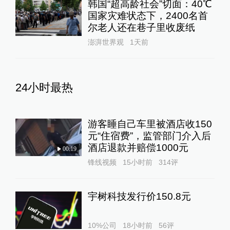
韩国“超高龄社会”切面：40℃
国家灾难状态下，2400名首
尔老人还在巷子里收废纸
澎湃世界观
1天前
24小时最热
游客睡自己车里被酒店收150
元“住宿费”，监管部门介入后
酒店退款并赔偿1000元
00:19
锋线视频
15小时前
314
评
宇树科技发行价150.8元
10%公司
18小时前
56
评