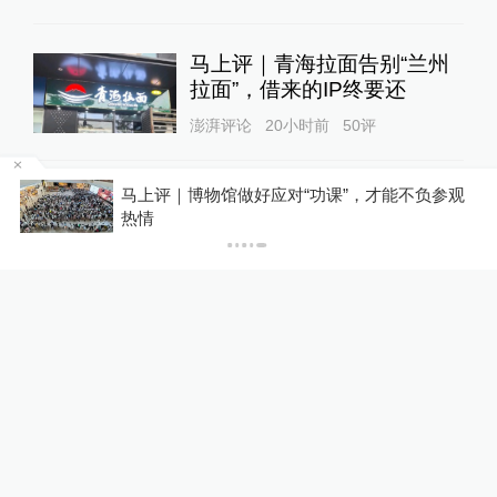
马上评｜青海拉面告别“兰州
拉面”，借来的IP终要还
澎湃评论
20小时前
50
评
观
“兰州拉面”多地改名“青海拉
你有权知道更多
下载APP
面”？青海省拉面产业行业协
下载澎湃新闻客户端
会：青海人开的店自愿报名，
01:16
不用交钱
锋线视频
22小时前
78
评
人民锐评：用“Token”还是“词
元”，事关科技话语权
舆论场
22小时前
100
评