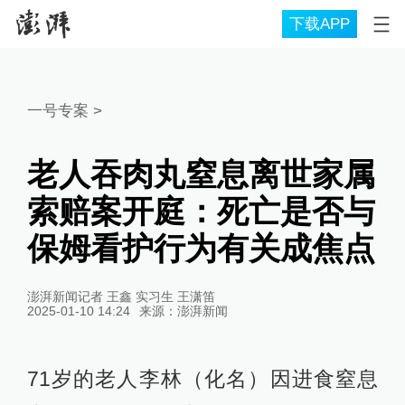
下载APP
一号专案
>
老人吞肉丸窒息离世家属
索赔案开庭：死亡是否与
保姆看护行为有关成焦点
澎湃新闻记者 王鑫 实习生 王潇笛
2025-01-10 14:24
来源：
澎湃新闻
71岁的老人李林（化名）因进食窒息