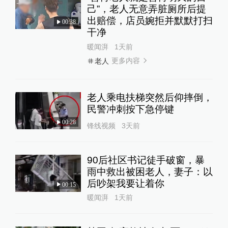
己”，老人无意弄脏厕所后提
出赔偿，店员婉拒并默默打扫
00:38
干净
暖闻湃
1天前
更多内容
老人
老人乘电扶梯突然后仰摔倒，
民警冲刺按下急停键
00:28
锋线视频
3天前
90后社区书记徒手破窗，暴
雨中救出被困老人，妻子：以
后吵架我要让着你
00:15
暖闻湃
1天前