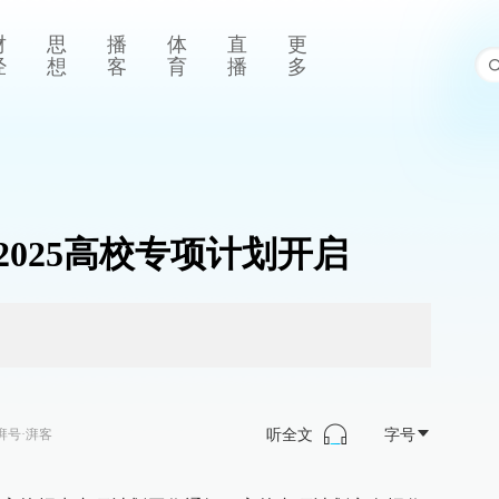
财
思
播
体
直
更
经
想
客
育
播
多
2025高校专项计划开启
听全文
字号
湃号·湃客