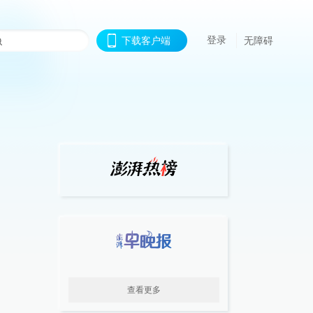
登录
下载客户端
无障碍
查看更多