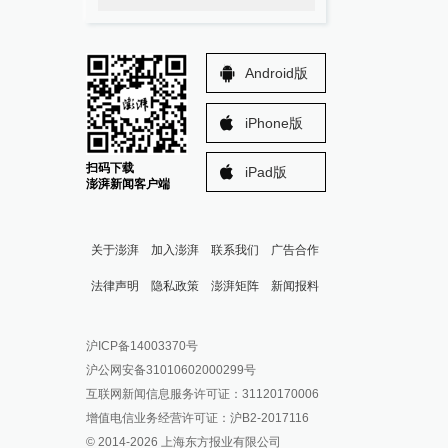
Android版
iPhone版
扫码下载
iPad版
澎湃新闻客户端
关于澎湃
加入澎湃
联系我们
广告合作
法律声明
隐私政策
澎湃矩阵
新闻报料
报料热线: 021-962866
澎湃新闻微博
沪ICP备14003370号
报料邮箱: news@thepaper.cn
澎湃新闻公众号
沪公网安备31010602000299号
澎湃新闻抖音号
互联网新闻信息服务许可证：31120170006
派生万物开放平台
增值电信业务经营许可证：沪B2-2017116
© 2014-
2026
上海东方报业有限公司
IP SHANGHAI