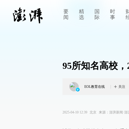
要
精
国
时
闻
选
际
事
95所知名高校，
EOL教育在线
关注
2025-04-10 12:39
北京
来源：
澎湃新闻·澎