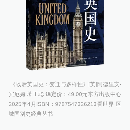
《战后英国史：变迁与多样性》[英]阿德里安·
宾厄姆 著王聪 译定价：49.00元东方出版中心
2025年4月ISBN：9787547326213看世界·区
域国别史经典丛书