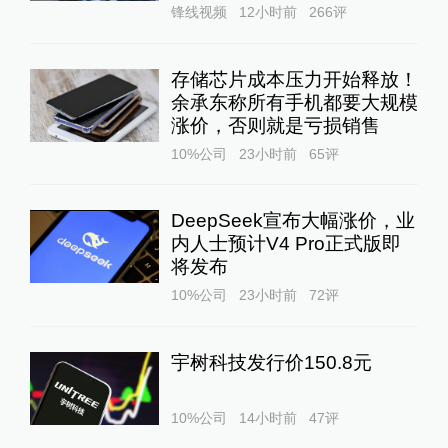
锋线视频
12小时前
266
评
存储芯片成本压力开始释放！
余承东称所有手机都要大规模
涨价，否则就是亏损销售
10%公司
23小时前
65
评
DeepSeek宣布大幅涨价，业
内人士预计V4 Pro正式版即
将发布
10%公司
23小时前
72
评
宇树科技发行价150.8元
10%公司
14小时前
47
评