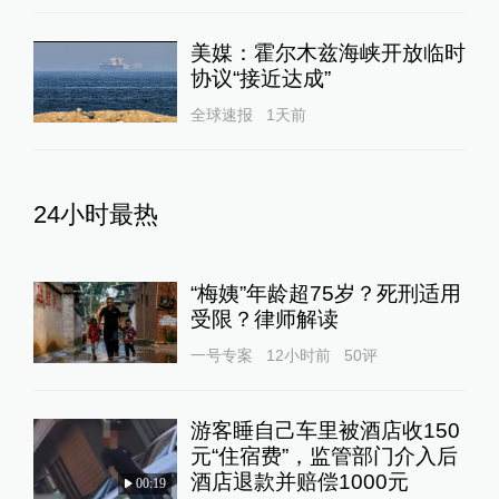
美媒：霍尔木兹海峡开放临时
协议“接近达成”
全球速报
1天前
24小时最热
“梅姨”年龄超75岁？死刑适用
受限？律师解读
一号专案
12小时前
50
评
游客睡自己车里被酒店收150
元“住宿费”，监管部门介入后
酒店退款并赔偿1000元
00:19