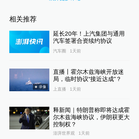
相关推荐
延长20年！上汽集团与通用
汽车签署合资续约协议
汽车圈
1天前
直播丨霍尔木兹海峡开放迷
局，临时协议“接近达成”？
录像
上直播
1天前
释新闻｜特朗普称即将达成霍
尔木兹海峡协议，伊朗获更大
控制权？
澎湃世界观
1天前