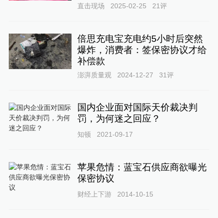
直击现场
2025-02-25
21
评
倍思充电宝充电约5小时后突然
爆炸，消费者：签保密协议才给
补偿款
澎湃质量观
2024-12-27
31
评
国内企业面对国际天价裁决判
罚，为何迷之回应？
知顿
2021-09-17
苹果危情：蓝宝石供应商欲曝光
保密协议
财经上下游
2014-10-15