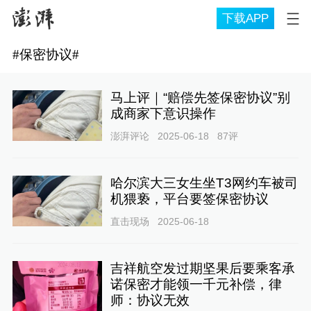
下载APP
#
保密协议
#
马上评｜“赔偿先签保密协议”别
成商家下意识操作
澎湃评论
2025-06-18
87
评
哈尔滨大三女生坐T3网约车被司
机猥亵，平台要签保密协议
直击现场
2025-06-18
吉祥航空发过期坚果后要乘客承
诺保密才能领一千元补偿，律
师：协议无效