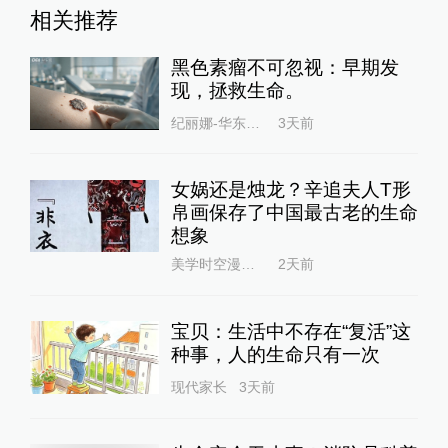
相关推荐
黑色素瘤不可忽视：早期发
现，拯救生命。
纪丽娜-华东医院
3天前
女娲还是烛龙？辛追夫人T形
帛画保存了中国最古老的生命
想象
美学时空漫游指南
2天前
宝贝：生活中不存在“复活”这
种事，人的生命只有一次
现代家长
3天前