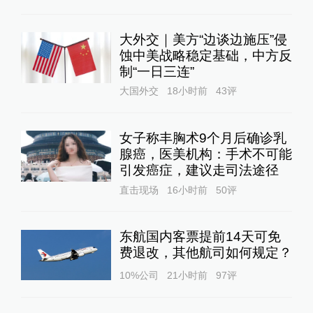
大外交｜美方“边谈边施压”侵
蚀中美战略稳定基础，中方反
制“一日三连”
大国外交
18小时前
43
评
女子称丰胸术9个月后确诊乳
腺癌，医美机构：手术不可能
引发癌症，建议走司法途径
直击现场
16小时前
50
评
东航国内客票提前14天可免
费退改，其他航司如何规定？
10%公司
21小时前
97
评