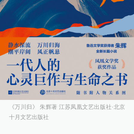
《万川归》 朱辉著 江苏凤凰文艺出版社·北京
十月文艺出版社