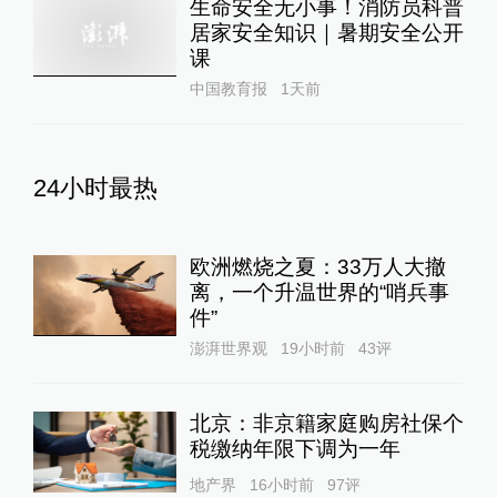
生命安全无小事！消防员科普
居家安全知识｜暑期安全公开
课
中国教育报
1天前
24小时最热
欧洲燃烧之夏：33万人大撤
离，一个升温世界的“哨兵事
件”
澎湃世界观
19小时前
43
评
北京：非京籍家庭购房社保个
税缴纳年限下调为一年
地产界
16小时前
97
评