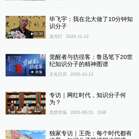
毕飞宇：我在北大做了10分钟知
识分子
01:39
追光灯
2025-11-12
觉醒者与彷徨客：鲁迅笔下20世
纪知识分子的精神图谱
录像
文化日历
2025-10-12
专访｜网红时代，知识分子何
为？
思想市场
2025-08-31
15
评
独家专访｜王尧：每个时代都有