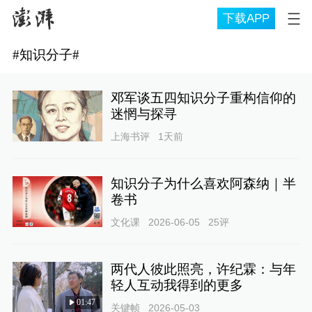
下载APP
#
知识分子
#
邓军谈五四知识分子重构信仰的
迷惘与探寻
上海书评
1天前
知识分子为什么喜欢阿森纳｜半
卷书
文化课
2026-06-05
25
评
两代人彼此照亮，许纪霖：与年
轻人互动我得到的更多
01:47
关键帧
2026-05-03