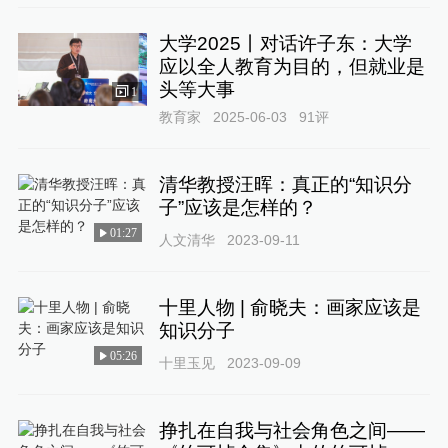
大学2025丨对话许子东：大学
应以全人教育为目的，但就业是
头等大事
1
教育家
2025-06-03
91
评
清华教授汪晖：真正的“知识分
子”应该是怎样的？
01:27
人文清华
2023-09-11
十里人物 | 俞晓夫：画家应该是
知识分子
05:26
十里玉见
2023-09-09
挣扎在自我与社会角色之间——