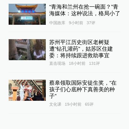
“青海和兰州在抢一碗面？”青
海媒体：这种说法，格局小了
中国政库
9小时前
37
评
苏州平江历史街区老树疑
遭“钻孔灌药”，姑苏区住建
委：将持续跟进救助事宜
直击现场
18小时前
131
评
蔡皋领取国际安徒生奖，“在
孩子们心底种下真善美的种
子”
文化课
19小时前
65
评