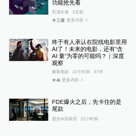
功能抢先看
至顶头条
2天前
更多内容
三星
终于有人承认在院线电影里用
AI了！未来的电影，还有“含
AI 量”为零的可能吗？｜深度
观察
极客电影
22小时前
47
评
更多内容
AI
FDE爆火之后，先卡住的是
尾款
霞光AI实验室
22小时前