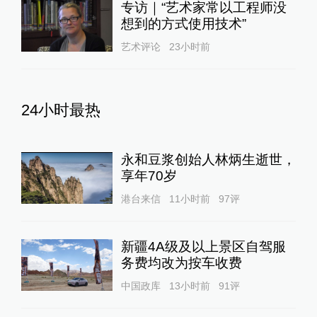
专访｜“艺术家常以工程师没
想到的方式使用技术”
艺术评论
23小时前
24小时最热
永和豆浆创始人林炳生逝世，
享年70岁
港台来信
11小时前
97
评
新疆4A级及以上景区自驾服
务费均改为按车收费
中国政库
13小时前
91
评