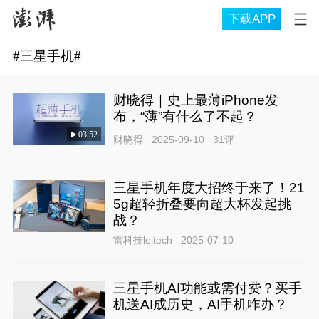
下载APP
#
三星手机
#
财晓得｜史上最薄iPhone发
布，“薄”有什么了不起？
03:52
财晓得
2025-09-10
31
评
三星手机年度大招终于来了！21
5g超轻折叠要向超大杯发起挑
战？
雷科技leitech
2025-07-10
三星手机AI功能或需付费？买手
机送AI成历史，AI手机咋办？