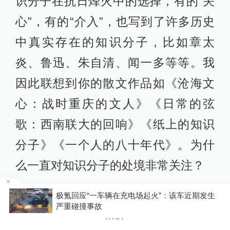
识分子在抗日烽火中的选择，有的“关
心”，有的“介入”，也写到了许多历史
中真实存在的知识分子，比如章太
炎、鲁迅、朱自清、闻一多等等。我
因此联想到你的散文作品如《沧海文
心：战时重庆的文人》《日常的弦
歌：西南联大的回响》《纸上的知识
分子》《一个人的八十年代》。为什
么一直对知识分子的处境非常关注？
生
王尧
：桃花坞是写历史的小说，不
马上评｜台风汛情绝不是流量密码
是“历史小说”。小说由1937年苏州沦