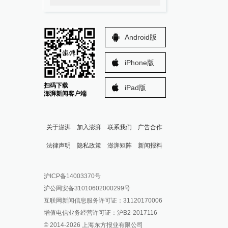
Android版
iPhone版
扫码下载
iPad版
澎湃新闻客户端
关于澎湃
加入澎湃
联系我们
广告合作
法律声明
隐私政策
澎湃矩阵
新闻报料
报料热线: 021-962866
澎湃新闻微博
沪ICP备14003370号
报料邮箱: news@thepaper.cn
澎湃新闻公众号
沪公网安备31010602000299号
澎湃新闻抖音号
互联网新闻信息服务许可证：31120170006
派生万物开放平台
增值电信业务经营许可证：沪B2-2017116
© 2014-
2026
上海东方报业有限公司
IP SHANGHAI