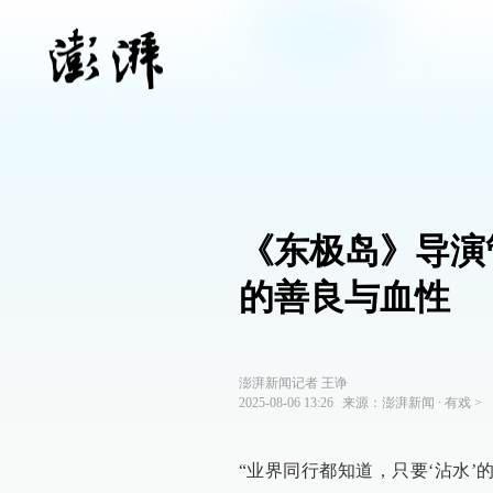
《东极岛》导演
的善良与血性
澎湃新闻记者 王诤
2025-08-06 13:26
来源：
澎湃新闻
∙
有戏
>
“业界同行都知道，只要‘沾水