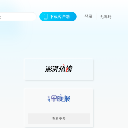
登录
下载客户端
无障碍
查看更多