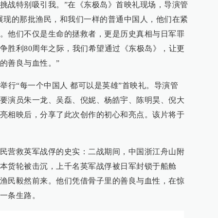
挑战特别吸引我。”在《东极岛》首映礼现场，导演管
展现的那批渔民，和我们一样的普通中国人，他们在紧
。他们不仅是生命的拯救者，更是历史真相与日军罪
争胜利80周年之际，我们希望通过《东极岛》，让更
的善良与血性。”
举行“每一个中国人 都可以是英雄”首映礼。导演管
要演员朱一龙、吴磊、倪妮、杨皓宇、陈明昊、倪大
亮相映后，分享了此次创作的初心和亮点。该片将于
民营救英军战俘的史实：二战期间，中国浙江舟山附
本货轮被击沉，上千名英军战俘被日军封锁于船舱
渔民毅然前来。他们凭借骨子里的善良与血性，在惊
一条生路。