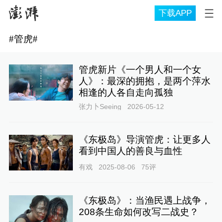
下载APP
#
管虎
#
管虎新片《一个男人和一个女
人》：最深的拥抱，是两个萍水
相逢的人各自走向孤独
张力卜Seeing
2026-05-12
《东极岛》导演管虎：让更多人
看到中国人的善良与血性
有戏
2025-08-06
75
评
《东极岛》：当渔民遇上战争，
208条生命如何改写二战史？