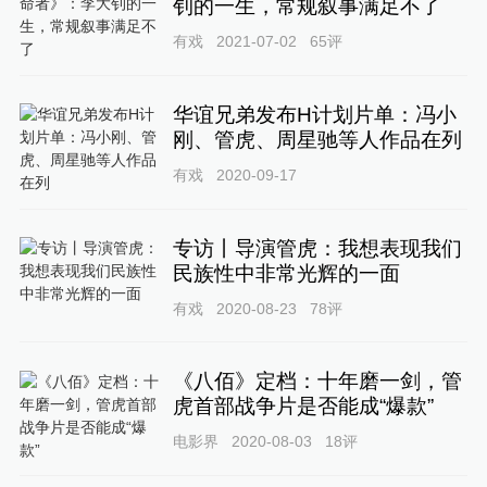
钊的一生，常规叙事满足不了
有戏
2021-07-02
65
评
华谊兄弟发布H计划片单：冯小
刚、管虎、周星驰等人作品在列
有戏
2020-09-17
专访丨导演管虎：我想表现我们
民族性中非常光辉的一面
有戏
2020-08-23
78
评
《八佰》定档：十年磨一剑，管
虎首部战争片是否能成“爆款”
电影界
2020-08-03
18
评