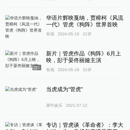
华语片辉映戛纳，贾樟柯《风流
一代》管虎《狗阵》世界首映
有戏
2024-05-19
21
评
新片｜管虎作品《狗阵》6月上
映，彭于晏佟丽娅主演
1
有戏
2024-05-18
31
评
当虎成为“管虎”
犀牛娱乐
2021-07-12
专访｜管虎谈《革命者》：李大