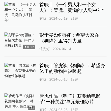
首映丨《一个男人和一个女
人》：管虎、黄渤的“人到中年”
有戏
2024-06-19
21
评
彭于晏&佟丽娅：希望大家在
《狗阵》里得到力量
03:07
追光灯
2024-06-14
首映｜管虎谈《狗阵》：希望身
体里的动物性被唤起
有戏
2024-06-13
12
评
管虎作品《狗阵》获戛纳电影
节“一种关注”单元最佳影片
1
有戏
2024-05-25
15
评