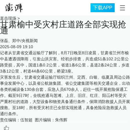
下载APP
直击现场
>
甘肃榆中受灾村庄道路全部实现抢
通
张磊、郑中/央视新闻
2025-08-09 19:10
记者从甘肃省交通运输厅了解到，8月7日晚至8日凌晨，甘肃省兰州市榆
中县遭遇强降雨，引发山洪灾害。经初步排查，共造成51条102.2公里公
路受损，其中，国道1条0.2公里，省道1条6公里，县道2条24公里，乡道
3条12公里，村道44条60公里，桥梁3座。
灾害发生后，甘肃省交通运输厅组织兰州、定西、白银、临夏及周边公路
事业发展中心，以及省公航旅集团、省公交建集团等相关交通企业，出动
各类机械设备130余台套，应急人员670余人，赶往一线开展抢险保通工
作。截至9日7时，全线抢通马莲滩、上庄、旧庄、红庄、阳屲村等受灾
严重村社的道路，大型设备和物资具备通行条件，保障消防救援人员开展
搜救。至18时，所有受灾村庄已全部实现抢通，具备抢险应急救援人员
通行条件。
责任编辑：
伍智超
图片编辑：
朱伟辉