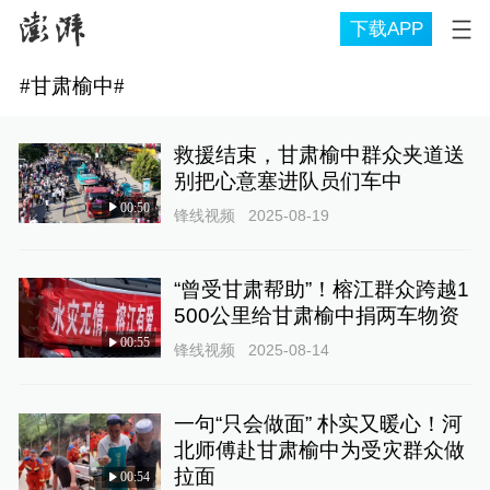
下载APP
#
甘肃榆中
#
救援结束，甘肃榆中群众夹道送
别把心意塞进队员们车中
00:50
锋线视频
2025-08-19
“曾受甘肃帮助”！榕江群众跨越1
500公里给甘肃榆中捐两车物资
00:55
锋线视频
2025-08-14
一句“只会做面” 朴实又暖心！河
北师傅赴甘肃榆中为受灾群众做
拉面
00:54