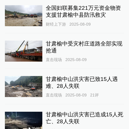
全国妇联募集221万元资金物资
支援甘肃榆中县防汛救灾
财经上下游
2025-08-09
甘肃榆中受灾村庄道路全部实现
抢通
直击现场
2025-08-09
甘肃榆中山洪灾害已致15人遇
难、28人失联
直击现场
2025-08-09
21
评
甘肃榆中山洪灾害已造成15人死
亡、28人失联
00:09