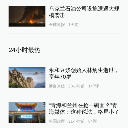
乌克兰石油公司设施遭遇大规
模袭击
全球速报
1天前
24小时最热
永和豆浆创始人林炳生逝世，
享年70岁
港台来信
23小时前
147
评
“青海和兰州在抢一碗面？”青
海媒体：这种说法，格局小了
中国政库
21小时前
84
评