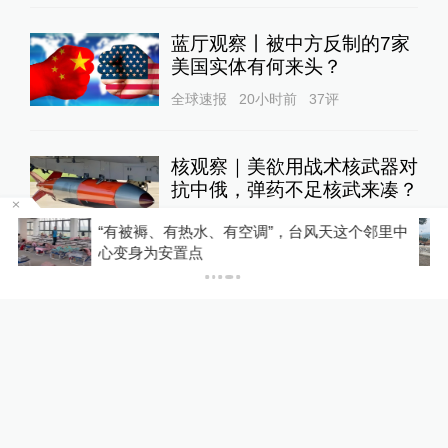
蓝厅观察丨被中方反制的7家
美国实体有何来头？
全球速报
20小时前
37
评
核观察｜美欲用战术核武器对
抗中俄，弹药不足核武来凑？
澎湃防务
10小时前
65
评
中
湖南一企业诉县政府未交地：这边还在打官司，
那边涉案土地被拍卖了
原北京军区副司令员兼北京军
区空军司令员李永金逝世，享
年84岁
中国政库
22小时前
166
评