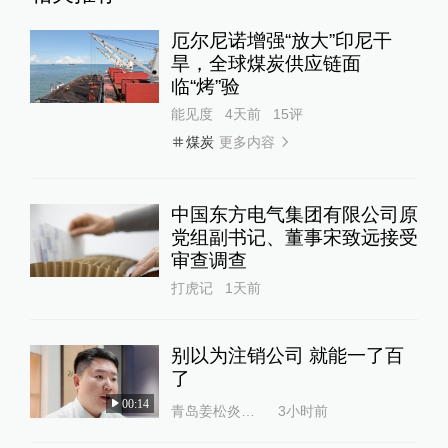
厄尔尼诺增强“放大”印尼干
旱，全球煤炭供应链面
临“烤”验
能见度
4天前
15
评
更多内容
煤炭
中国东方电气集团有限公司原
党组副书记、董事宋致远接受
审查调查
打虎记
1天前
别以为注销公司 就能一了百
了
00:14
青岛姜松炎律师
3小时前