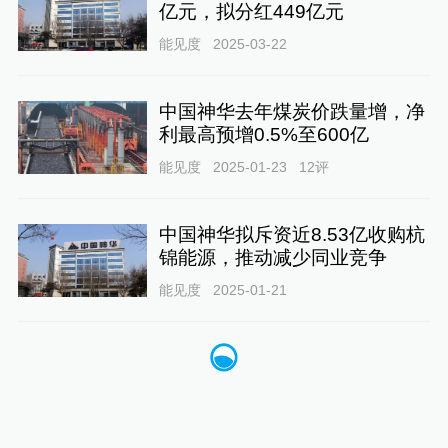
亿元，拟分红449亿元
能见度
2025-03-22
中国神华去年煤炭价跌量增，净
利最高预增0.5%至600亿
能见度
2025-01-23
12
评
中国神华拟斥资近8.53亿收购杭
锦能源，推动减少同业竞争
能见度
2025-01-21