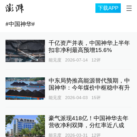
下载APP
#
中国神华
#
千亿资产并表，中国神华上半年
扣非净利最高预增15.6%
能见度
2026-07-14
12
评
中东局势推高能源替代预期，中
国神华：今年煤价中枢稳中有升
能见度
2026-04-03
15
评
豪气派现418亿！中国神华去年
营收净利双降，分红率近八成
能见度
2026-03-31
12
评