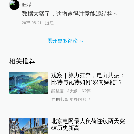
旺猜
数据太猛了，这增速得注意能源结构～
2025-08-21
∙ 浙江
展开更多评论
相关推荐
观察｜算力狂奔，电力共振：
比特与瓦特如何“双向赋能”？
能见度
4天前
62
评
更多内容
用电量
北京电网最大负荷连续两天突
破历史新高