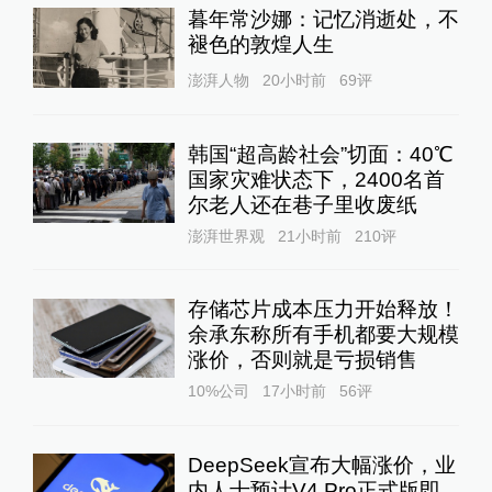
暮年常沙娜：记忆消逝处，不
褪色的敦煌人生
澎湃人物
20小时前
69
评
韩国“超高龄社会”切面：40℃
国家灾难状态下，2400名首
尔老人还在巷子里收废纸
澎湃世界观
21小时前
210
评
存储芯片成本压力开始释放！
余承东称所有手机都要大规模
涨价，否则就是亏损销售
10%公司
17小时前
56
评
DeepSeek宣布大幅涨价，业
内人士预计V4 Pro正式版即