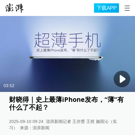
下载APP
03:52
财晓得｜史上最薄iPhone发布，“薄”有
什么了不起？
2025-09-10 09:24
澎湃新闻记者 王亦赟 王煜 施雨沁（实
习）
来源：
澎湃新闻