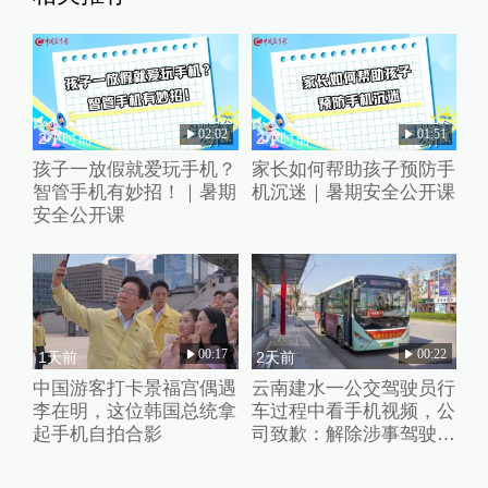
02:02
01:51
2小时前
2小时前
孩子一放假就爱玩手机？
家长如何帮助孩子预防手
智管手机有妙招！｜暑期
机沉迷｜暑期安全公开课
安全公开课
00:17
00:22
1天前
2天前
中国游客打卡景福宫偶遇
云南建水一公交驾驶员行
李在明，这位韩国总统拿
车过程中看手机视频，公
起手机自拍合影
司致歉：解除涉事驾驶员
劳动合同