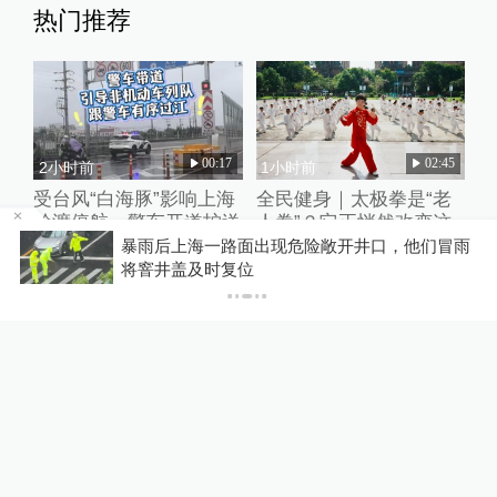
热门推荐
00:17
02:45
2小时前
1小时前
受台风“白海豚”影响上海
全民健身｜太极拳是“老
轮渡停航，警车开道护送
人拳”？它正悄然改变这
非机动车过江
座城市
温
暴雨后上海一路面出现危险敞开井口，他们冒雨
将窨井盖及时复位
01:08
00:44
1小时前
4小时前
乒乓嘉年华覆盖全城，邓
9岁男孩在浙江温岭被海
亚萍：这是以球会友的盛
浪卷走，目击者：台风天
宴
已设好围栏，一家四口翻
入时保安曾喊话劝阻