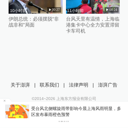
00:27
00:24
10小时前
11小时前
伊朗总统：必须摆脱“非
台风天里有温情，上海临
战非和”局面
港集卡中心全力安置滞留
卡车司机
关于澎湃
|
联系我们
|
法律声明
|
澎湃广告
©2014~
2026
上海东方报业有限公司
沪ICP证：沪B2-20170116 | 沪ICP备14003370号
受台风北侧螺旋雨带影响今晨上海风雨明显，多
互联网新闻信息服务许可证：31120170006
P
区发布暴雨橙色预警
沪公网安备 31010602000299号