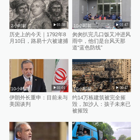
01:38
01:47
2小时前
10小时前
历史上的今天｜1792年8
匆匆扒完几口饭又冲进风
月10日，路易十六被逮捕
雨中，他们是台风天那
道“蓝色防线”
01:01
00:47
10小时前
10小时前
伊朗外长重申：目前未与
约14万栋建筑被完全摧
美国谈判
毁，加沙人：孩子未来已
被摧毁