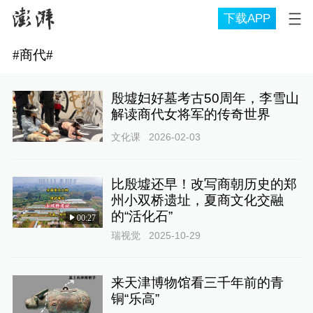
下载APP
#
商代
#
殷墟妇好墓考古50周年，李雪山
解读商代女将军的传奇世界
文化课
2026-02-03
比殷墟还早！改写商朝历史的郑
州小双桥遗址，夏商文化交融
的“活化石”
00:27
瑞视觉
2025-10-29
来天津博物馆看三千年前的青
铜“乐高”