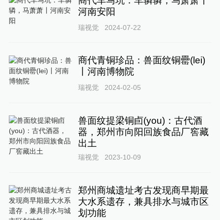
商代车马坑：车辚辚，马萧萧丨
河南安阳
瑞视觉
2024-07-22
商代青铜珍品：兽面纹铜罍(lei)
丨河南博物院
瑞视觉
2024-02-05
兽面纹提梁铜卣(you)：古代酒
器，郑州市向阳回族食品厂窖藏
出土
瑞视觉
2023-10-09
郑州商城遗址考古发现商早期最
大水系遗存，兼具排水与城市区
划功能