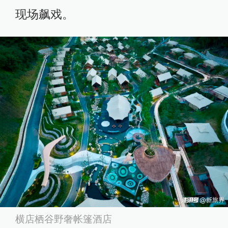
现场飙戏。
横店栖谷野奢帐篷酒店