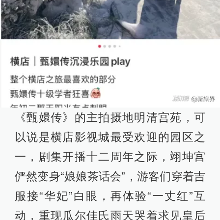
《甄嬛传》的主拍摄地明清宫苑，可
以说是横店影视城最受欢迎的园区之
一，剧集开播十二周年之际，翊坤宫
俨然变身“娘娘茶话会”，游客们穿着吉
服接“华妃”白眼，再体验“一丈红”互
动，重现瓜尔佳氏雨天哭着求见皇后